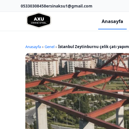
05330308458
ersinaksu1@gmail.com
Anasayfa
Anasayfa
»
Genel
»
İstanbul Zeytinburnu çelik çatı yapım