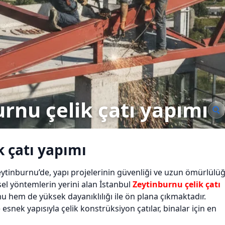
rnu çelik çatı yapımı
k çatı yapımı
 Zeytinburnu’de, yapı projelerinin güvenliği ve uzun ömürlülü
l yöntemlerin yerini alan İstanbul
Zeytinburnu çelik çatı
em de yüksek dayanıklılığı ile ön plana çıkmaktadır.
snek yapısıyla çelik konstrüksiyon çatılar, binalar için en