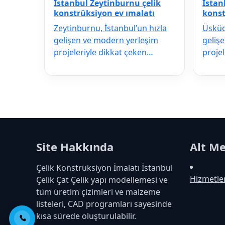
İstanbul Zeytinburnu çelik
İstan
konstrüksiyon ev ımalatı
konst
Zeytinburnu, İstanbul’un hızla
Üsküda
gelişen ve modern yerleşim
geliş
projeleriyle dikkat çeken
projel
ilçelerinden biridir. Deprem
ilçele
riskine…
riskin
Site Hakkında
Alt M
Çelik Konstrüksiyon İmalatı İstanbul
Hizmetle
Çelik Çat Çelik yapı modellemesi ve
tüm üretim çizimleri ve malzeme
listeleri, CAD programları sayesinde
kısa sürede oluşturulabilir.
Telefon ile Ara