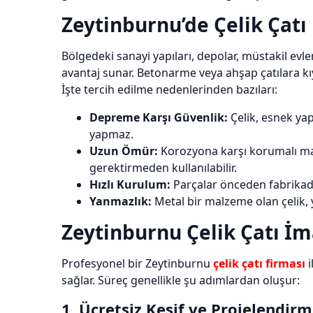
Zeytinburnu’de Çelik Çatı
Bölgedeki sanayi yapıları, depolar, müstakil evle
avantaj sunar. Betonarme veya ahşap çatılara kıy
İşte tercih edilme nedenlerinden bazıları:
Depreme Karşı Güvenlik:
Çelik, esnek ya
yapmaz.
Uzun Ömür:
Korozyona karşı korumalı malz
gerektirmeden kullanılabilir.
Hızlı Kurulum:
Parçalar önceden fabrikada 
Yanmazlık:
Metal bir malzeme olan çelik, y
Zeytinburnu Çelik Çatı İma
Profesyonel bir Zeytinburnu
çelik çatı firması
i
sağlar. Süreç genellikle şu adımlardan oluşur:
1. Ücretsiz Keşif ve Projelendir