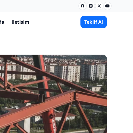
Facebook
Instagram
X
Youtube
da
iletisim
Teklif Al