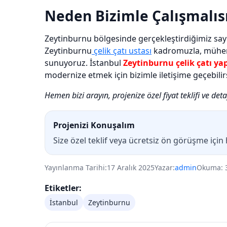
Neden Bizimle Çalışmalıs
Zeytinburnu bölgesinde gerçekleştirdiğimiz say
Zeytinburnu
çelik çatı ustası
kadromuzla, mühendi
sunuyoruz. İstanbul
Zeytinburnu çelik çatı ya
modernize etmek için bizimle iletişime geçebilirs
Hemen bizi arayın, projenize özel fiyat teklifi ve deta
Projenizi Konuşalım
Size özel teklif veya ücretsiz ön görüşme için
Yayınlanma Tarihi:
17 Aralık 2025
Yazar:
admin
Okuma: 
Etiketler:
İstanbul
Zeytinburnu