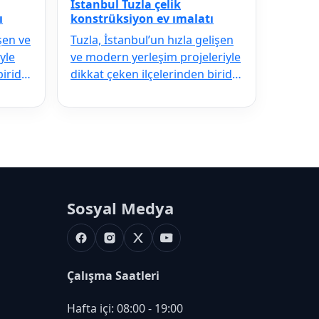
İstanbul Tuzla çelik
ı
konstrüksiyon ev ımalatı
işen ve
Tuzla, İstanbul’un hızla gelişen
yle
ve modern yerleşim projeleriyle
ridir.
dikkat çeken ilçelerinden biridir.
Deprem riskine karşı…
Sosyal Medya
Facebook
Instagram
X
Youtube
Çalışma Saatleri
Hafta içi: 08:00 - 19:00
