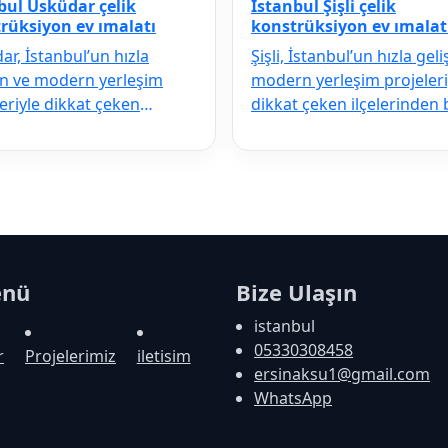
bul Üsküdar çelik
İstanbul Şişli çelik
rüksiyon ev ımalatı
konstrüksiyon ev ımalat
r, İstanbul’un hızla
Şişli, İstanbul’un hızla gel
en ve modern yerleşim
modern yerleşim projeleri
eriyle dikkat çeken
dikkat çeken ilçelerinden bi
rinden biridir. Deprem
Deprem riskine karşı…
e kar…
enü
Bize Ulaşın
istanbul
05330308458
r
Projelerimiz
iletisim
ersinaksu1@gmail.com
WhatsApp