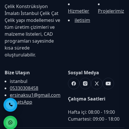
Çelik Konstrüksiyon
Hizmetler
Projelerimiz
İmalatı İstanbul Çelik Çat
Çelik yapı modellemesi ve
iletisim
tüm üretim çizimleri ve
malzeme listeleri, CAD
programları sayesinde
kısa sürede
oluşturulabilir.
Bize Ulaşın
Sosyal Medya
istanbul
Facebook
Instagram
X
Youtube
05330308458
ersinaksu1@gmail.com
Çalışma Saatleri
WhatsApp
Telefon ile Ara
Hafta içi: 08:00 - 19:00

Cumartesi: 09:00 - 18:00