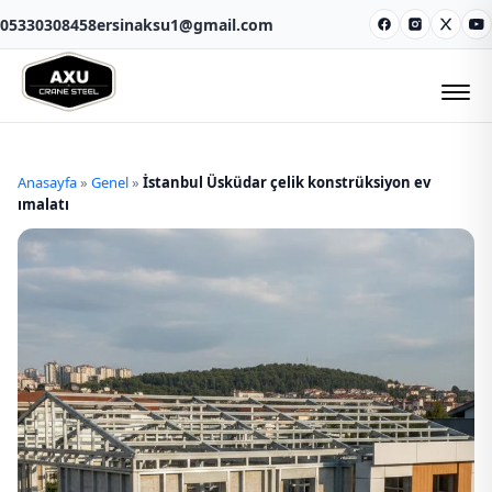
05330308458
ersinaksu1@gmail.com
Facebook
Instagram
X
Y
Anasayfa
»
Genel
»
İstanbul Üsküdar çelik konstrüksiyon ev
ımalatı