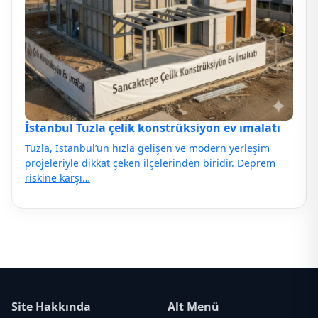
İstanbul Tuzla çelik konstrüksiyon ev ımalatı
Tuzla, İstanbul’un hızla gelişen ve modern yerleşim
projeleriyle dikkat çeken ilçelerinden biridir. Deprem
riskine karşı…
Site Hakkında
Alt Menü