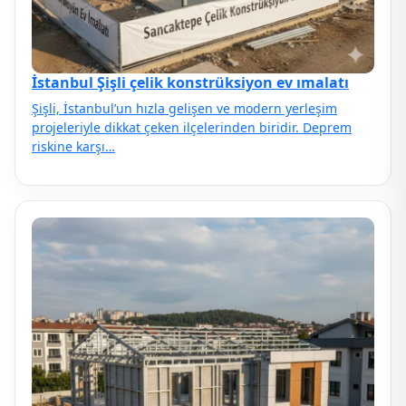
İstanbul Şişli çelik konstrüksiyon ev ımalatı
Şişli, İstanbul’un hızla gelişen ve modern yerleşim
projeleriyle dikkat çeken ilçelerinden biridir. Deprem
riskine karşı…