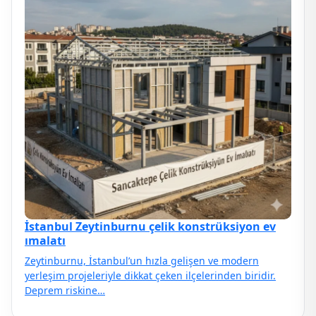
İstanbul Zeytinburnu çelik konstrüksiyon ev
ımalatı
Zeytinburnu, İstanbul’un hızla gelişen ve modern
yerleşim projeleriyle dikkat çeken ilçelerinden biridir.
Deprem riskine…