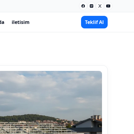
Facebook
Instagram
X
Youtube
da
iletisim
Teklif Al