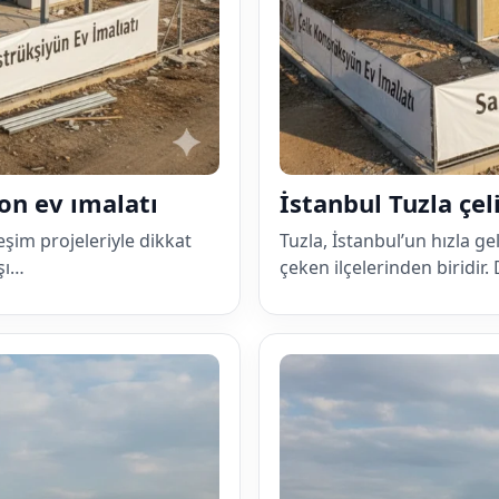
yon ev ımalatı
İstanbul Tuzla çe
eşim projeleriyle dikkat
Tuzla, İstanbul’un hızla g
şı…
çeken ilçelerinden biridir