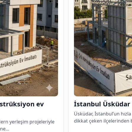
nstrüksiyon ev
İstanbul Üsküdar 
Üsküdar, İstanbul’un hızla
dikkat çeken ilçelerinden 
ern yerleşim projeleriyle
kine…