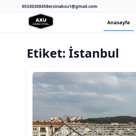
05330308458
ersinaksu1@gmail.com
Anasayfa
Etiket:
İstanbul