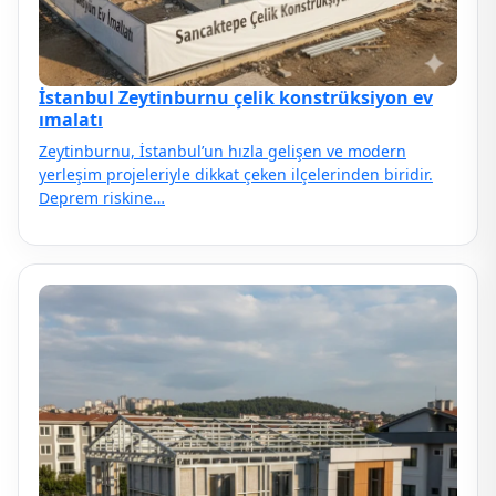
İstanbul Zeytinburnu çelik konstrüksiyon ev
ımalatı
Zeytinburnu, İstanbul’un hızla gelişen ve modern
yerleşim projeleriyle dikkat çeken ilçelerinden biridir.
Deprem riskine…