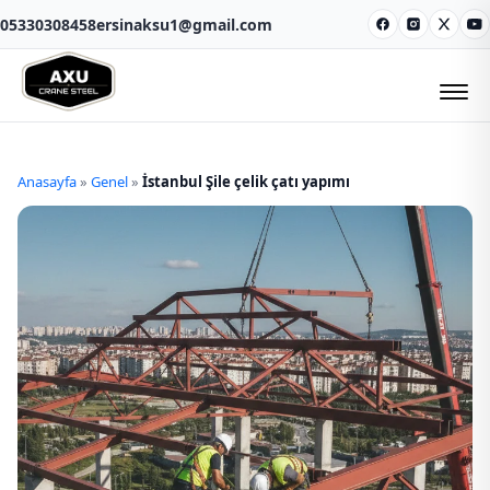
05330308458
ersinaksu1@gmail.com
Facebook
Instagram
X
Y
Anasayfa
»
Genel
»
İstanbul Şile çelik çatı yapımı