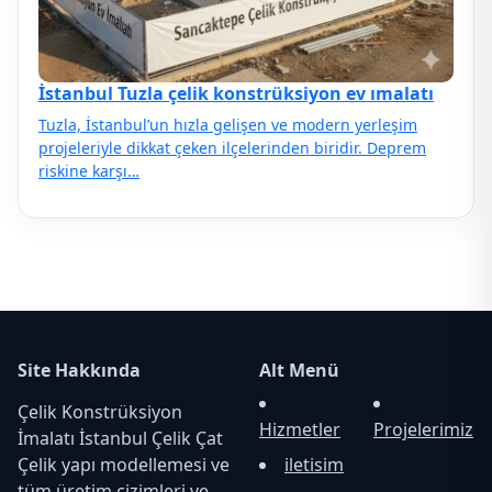
İstanbul Tuzla çelik konstrüksiyon ev ımalatı
Tuzla, İstanbul’un hızla gelişen ve modern yerleşim
projeleriyle dikkat çeken ilçelerinden biridir. Deprem
riskine karşı…
Site Hakkında
Alt Menü
Çelik Konstrüksiyon
Hizmetler
Projelerimiz
İmalatı İstanbul Çelik Çat
Çelik yapı modellemesi ve
iletisim
tüm üretim çizimleri ve