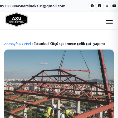
05330308458
ersinaksu1@gmail.com
Facebook
Instagram
X
Y
Anasayfa
»
Genel
»
İstanbul Küçükçekmece çelik çatı yapımı