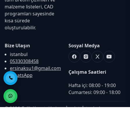
malzeme listeleri, CAD
programları sayesinde
kısa sürede
oluşturulabilir.
Bize Ulaşın
Sosyal Medya
istanbul
Facebook
Instagram
X
Youtube
05330308458
ersinaksu1@gmail.com
Çalışma Saatleri
WhatsApp
Telefon ile Ara
Hafta içi: 08:00 - 19:00

Cumartesi: 09:00 - 18:00
© 2026 Çelik Konstrüksiyon İmalatı İstanbul -
hazirtasarimlar.com