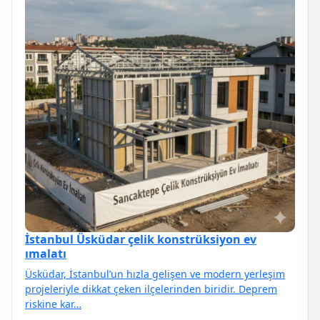
İstanbul Üsküdar çelik konstrüksiyon ev
ımalatı
Üsküdar, İstanbul’un hızla gelişen ve modern yerleşim
projeleriyle dikkat çeken ilçelerinden biridir. Deprem
riskine kar…