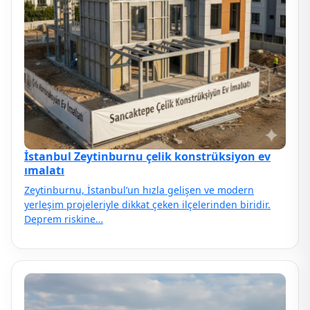
İstanbul Zeytinburnu çelik konstrüksiyon ev
ımalatı
Zeytinburnu, İstanbul’un hızla gelişen ve modern
yerleşim projeleriyle dikkat çeken ilçelerinden biridir.
Deprem riskine…