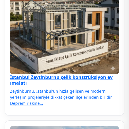
İstanbul Zeytinburnu çelik konstrüksiyon ev
ımalatı
Zeytinburnu, İstanbul’un hızla gelişen ve modern
yerleşim projeleriyle dikkat çeken ilçelerinden biridir.
Deprem riskine…