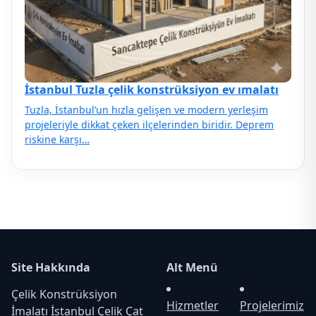
İstanbul Tuzla çelik konstrüksiyon ev ımalatı
Tuzla, İstanbul’un hızla gelişen ve modern yerleşim
projeleriyle dikkat çeken ilçelerinden biridir. Deprem
riskine karşı…
Site Hakkında
Alt Menü
Çelik Konstrüksiyon
Hizmetler
Projelerimiz
İmalatı İstanbul Çelik Çat