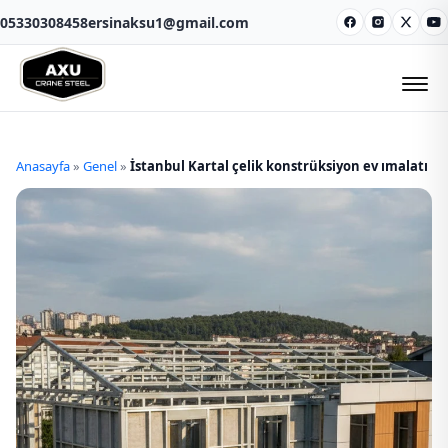
05330308458
ersinaksu1@gmail.com
Facebook
Instagram
X
Y
Anasayfa
»
Genel
»
İstanbul Kartal çelik konstrüksiyon ev ımalatı