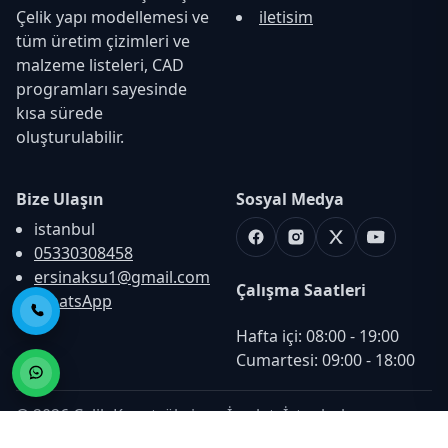
Çelik yapı modellemesi ve
iletisim
tüm üretim çizimleri ve
malzeme listeleri, CAD
programları sayesinde
kısa sürede
oluşturulabilir.
Bize Ulaşın
Sosyal Medya
istanbul
Facebook
Instagram
X
Youtube
05330308458
ersinaksu1@gmail.com
Çalışma Saatleri
WhatsApp
Telefon ile Ara
Hafta içi: 08:00 - 19:00

Cumartesi: 09:00 - 18:00
© 2026 Çelik Konstrüksiyon İmalatı İstanbul -
hazirtasarimlar.com