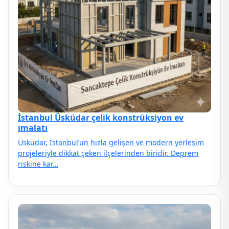
İstanbul Üsküdar çelik konstrüksiyon ev
ımalatı
Üsküdar, İstanbul’un hızla gelişen ve modern yerleşim
projeleriyle dikkat çeken ilçelerinden biridir. Deprem
riskine kar…