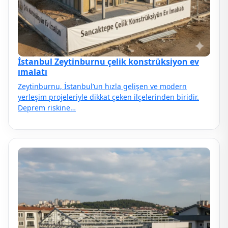
İstanbul Zeytinburnu çelik konstrüksiyon ev
ımalatı
Zeytinburnu, İstanbul’un hızla gelişen ve modern
yerleşim projeleriyle dikkat çeken ilçelerinden biridir.
Deprem riskine…