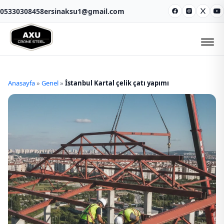
05330308458
ersinaksu1@gmail.com
Facebook
Instagram
X
Y
Anasayfa
»
Genel
»
İstanbul Kartal çelik çatı yapımı