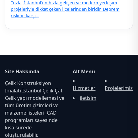
Tuzla, İstanbul’un hızla gelişen ve modern yerleşim
projeleriyle dikkat çeken ilçelerinden biridir. Deprem
riskine karşı…
Site Hakkında
Alt Menü
Çelik Konstrüksiyon
Hizmetler
Projelerimiz
İmalatı İstanbul Çelik Çat
Çelik yapı modellemesi ve
iletisim
tüm üretim çizimleri ve
malzeme listeleri, CAD
programları sayesinde
kısa sürede
oluşturulabilir.