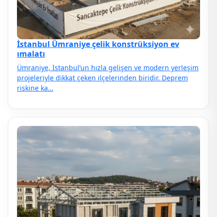
İstanbul Ümraniye çelik konstrüksiyon ev
ımalatı
Ümraniye, İstanbul’un hızla gelişen ve modern yerleşim
projeleriyle dikkat çeken ilçelerinden biridir. Deprem
riskine ka…