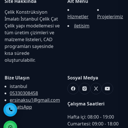
Site Hakkında
Alt Menü
Çelik Konstrüksiyon
Hizmetler
Projelerimiz
İmalatı İstanbul Çelik Çat
Çelik yapı modellemesi ve
iletisim
tüm üretim çizimleri ve
malzeme listeleri, CAD
programları sayesinde
kısa sürede
oluşturulabilir.
Bize Ulaşın
Sosyal Medya
istanbul
Facebook
Instagram
X
Youtube
05330308458
ersinaksu1@gmail.com
Çalışma Saatleri
WhatsApp
Telefon ile Ara
Hafta içi: 08:00 - 19:00

Cumartesi: 09:00 - 18:00