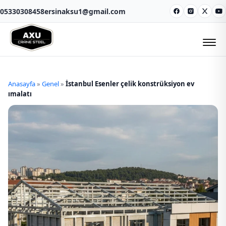
05330308458
ersinaksu1@gmail.com
Facebook
Instagram
X
Y
Anasayfa
»
Genel
»
İstanbul Esenler çelik konstrüksiyon ev
ımalatı