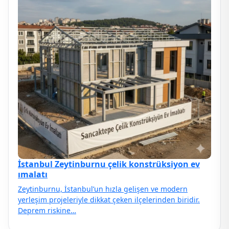
İstanbul Zeytinburnu çelik konstrüksiyon ev
ımalatı
Zeytinburnu, İstanbul’un hızla gelişen ve modern
yerleşim projeleriyle dikkat çeken ilçelerinden biridir.
Deprem riskine…