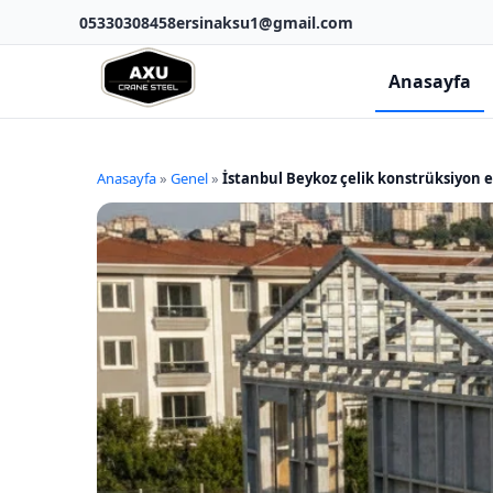
05330308458
ersinaksu1@gmail.com
Anasayfa
Anasayfa
»
Genel
»
İstanbul Beykoz çelik konstrüksiyon e