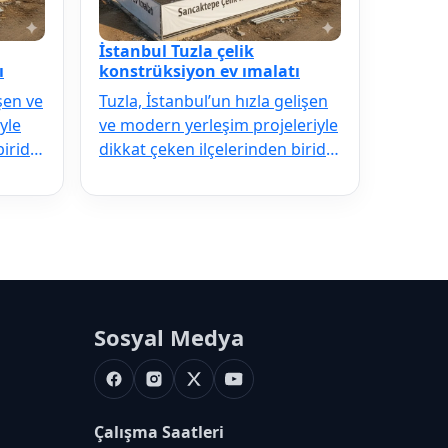
İstanbul Tuzla çelik
ı
konstrüksiyon ev ımalatı
işen ve
Tuzla, İstanbul’un hızla gelişen
yle
ve modern yerleşim projeleriyle
ridir.
dikkat çeken ilçelerinden biridir.
Deprem riskine karşı…
Sosyal Medya
Facebook
Instagram
X
Youtube
Çalışma Saatleri