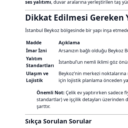
ses yalıtımı
, duvar aralarına yerleştirilen taş 
Dikkat Edilmesi Gereken 
İstanbul Beykoz bölgesinde bir yapı inşa etmed
Madde
Açıklama
İmar İzni
Arsanızın bağlı olduğu Beykoz Be
Yalıtım
İstanbul’un nemli iklimi göz önün
Standartları
Ulaşım ve
Beykoz’nin merkezi noktalarına 
Lojistik
için lojistik planlama önceden ya
Önemli Not:
Çelik ev yaptırırken sadece fiy
standartlar) ve işçilik detayları üzerinde
şarttır.
Sıkça Sorulan Sorular