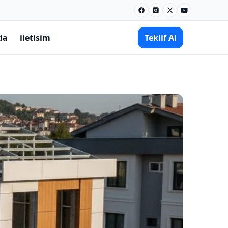
Facebook
Instagram
X
Youtube
da
iletisim
Teklif Al