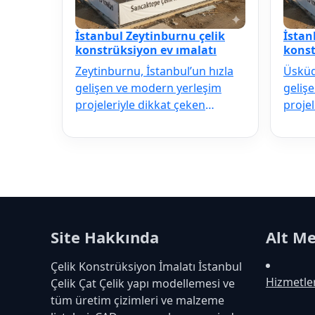
İstanbul Zeytinburnu çelik
İstan
konstrüksiyon ev ımalatı
konst
Zeytinburnu, İstanbul’un hızla
Üsküda
gelişen ve modern yerleşim
geliş
projeleriyle dikkat çeken
projel
ilçelerinden biridir. Deprem
ilçele
riskine…
riskin
Site Hakkında
Alt M
Çelik Konstrüksiyon İmalatı İstanbul
Hizmetle
Çelik Çat Çelik yapı modellemesi ve
tüm üretim çizimleri ve malzeme