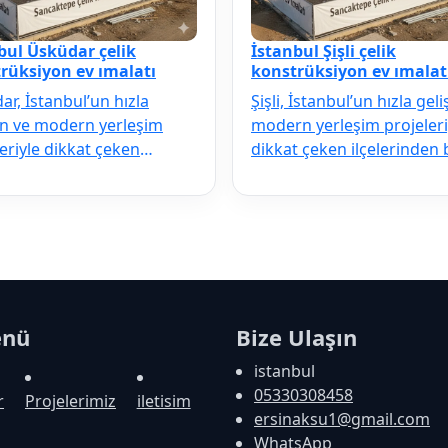
bul Üsküdar çelik
İstanbul Şişli çelik
rüksiyon ev ımalatı
konstrüksiyon ev ımalat
r, İstanbul’un hızla
Şişli, İstanbul’un hızla gel
en ve modern yerleşim
modern yerleşim projeleri
eriyle dikkat çeken
dikkat çeken ilçelerinden bi
rinden biridir. Deprem
Deprem riskine karşı…
e kar…
enü
Bize Ulaşın
istanbul
05330308458
r
Projelerimiz
iletisim
ersinaksu1@gmail.com
WhatsApp