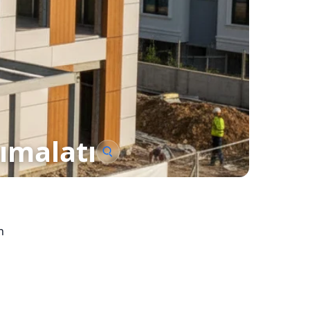
ımalatı
n