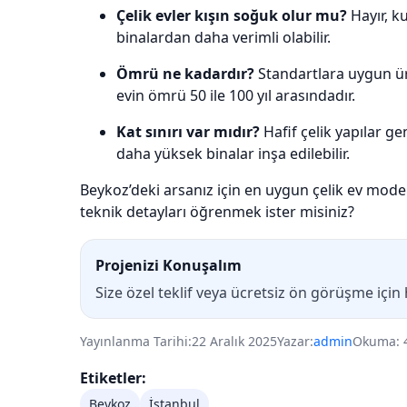
Çelik evler kışın soğuk olur mu?
Hayır, k
binalardan daha verimli olabilir.
Ömrü ne kadardır?
Standartlara uygun ür
evin ömrü 50 ile 100 yıl arasındadır.
Kat sınırı var mıdır?
Hafif çelik yapılar ge
daha yüksek binalar inşa edilebilir.
Beykoz’deki arsanız için en uygun çelik ev mode
teknik detayları öğrenmek ister misiniz?
Projenizi Konuşalım
Size özel teklif veya ücretsiz ön görüşme için
Yayınlanma Tarihi:
22 Aralık 2025
Yazar:
admin
Okuma: 
Etiketler:
Beykoz
İstanbul