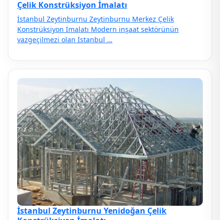
Çelik Konstrüksiyon İmalatı
İstanbul Zeytinburnu Zeytinburnu Merkez Çelik
Konstrüksiyon İmalatı Modern inşaat sektörünün
vazgeçilmezi olan İstanbul …
İstanbul Zeytinburnu Yenidoğan Çelik