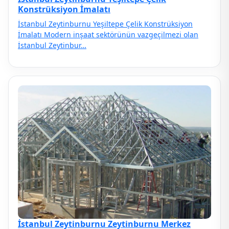
Konstrüksiyon İmalatı
İstanbul Zeytinburnu Yeşiltepe Çelik Konstrüksiyon
İmalatı Modern inşaat sektörünün vazgeçilmezi olan
İstanbul Zeytinbur…
İstanbul Zeytinburnu Zeytinburnu Merkez