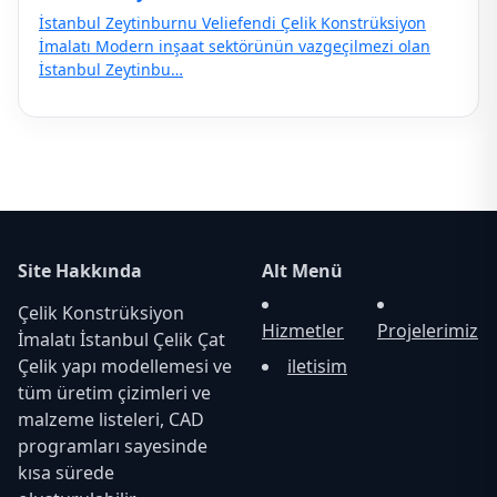
İstanbul Zeytinburnu Veliefendi Çelik Konstrüksiyon
İmalatı Modern inşaat sektörünün vazgeçilmezi olan
İstanbul Zeytinbu…
Site Hakkında
Alt Menü
Çelik Konstrüksiyon
Hizmetler
Projelerimiz
İmalatı İstanbul Çelik Çat
Çelik yapı modellemesi ve
iletisim
tüm üretim çizimleri ve
malzeme listeleri, CAD
programları sayesinde
kısa sürede