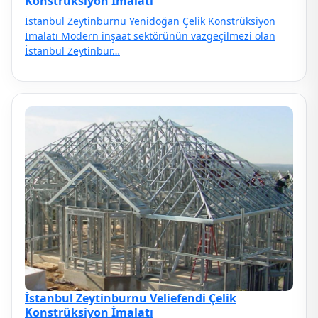
Konstrüksiyon İmalatı
İstanbul Zeytinburnu Yenidoğan Çelik Konstrüksiyon
İmalatı Modern inşaat sektörünün vazgeçilmezi olan
İstanbul Zeytinbur…
İstanbul Zeytinburnu Veliefendi Çelik
Konstrüksiyon İmalatı