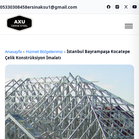
05330308458
ersinaksu1@gmail.com
Facebook
Instagram
X
Y
Anasayfa
»
Hizmet Bölgelerimiz
»
İstanbul Bayrampaşa Kocatepe
Çelik Konstrüksiyon İmalatı