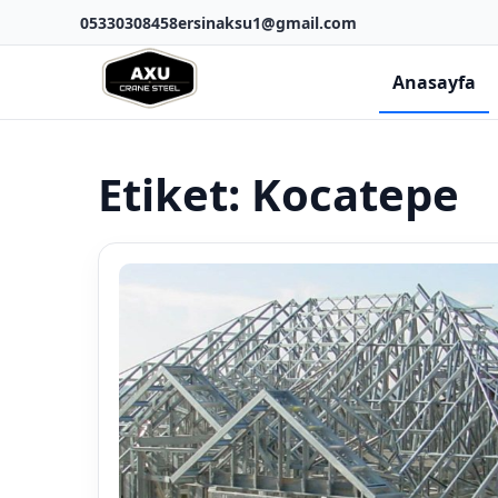
05330308458
ersinaksu1@gmail.com
Anasayfa
Etiket:
Kocatepe