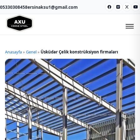
05330308458
ersinaksu1@gmail.com
Facebook
Instagram
X
Y
Anasayfa
»
Genel
»
Üsküdar Çelik konstrüksiyon firmaları