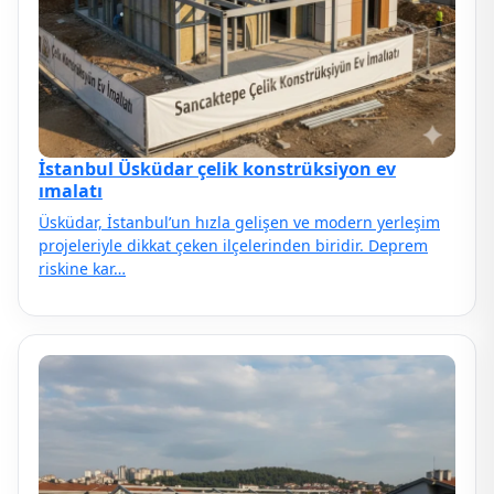
İstanbul Üsküdar çelik konstrüksiyon ev
ımalatı
Üsküdar, İstanbul’un hızla gelişen ve modern yerleşim
projeleriyle dikkat çeken ilçelerinden biridir. Deprem
riskine kar…