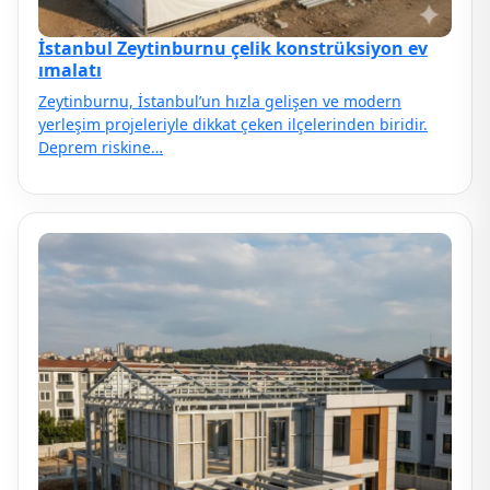
İstanbul Zeytinburnu çelik konstrüksiyon ev
ımalatı
Zeytinburnu, İstanbul’un hızla gelişen ve modern
yerleşim projeleriyle dikkat çeken ilçelerinden biridir.
Deprem riskine…