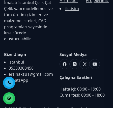
Hizmetler
Projelerimiz
İmalatı İstanbul Çelik Çat
Çelik yapı modellemesi ve
iletisim
tüm üretim çizimleri ve
malzeme listeleri, CAD
programları sayesinde
kısa sürede
oluşturulabilir.
Bize Ulaşın
Sosyal Medya
istanbul
Facebook
Instagram
X
Youtube
05330308458
ersinaksu1@gmail.com
Çalışma Saatleri
WhatsApp
Telefon ile Ara
Hafta içi: 08:00 - 19:00

Cumartesi: 09:00 - 18:00
© 2026 Çelik Konstrüksiyon İmalatı İstanbul -