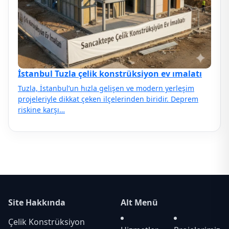
İstanbul Tuzla çelik konstrüksiyon ev ımalatı
Tuzla, İstanbul’un hızla gelişen ve modern yerleşim
projeleriyle dikkat çeken ilçelerinden biridir. Deprem
riskine karşı…
Site Hakkında
Alt Menü
Çelik Konstrüksiyon