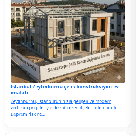
İstanbul Zeytinburnu çelik konstrüksiyon ev
ımalatı
Zeytinburnu, İstanbul’un hızla gelişen ve modern
yerleşim projeleriyle dikkat çeken ilçelerinden biridir.
Deprem riskine…