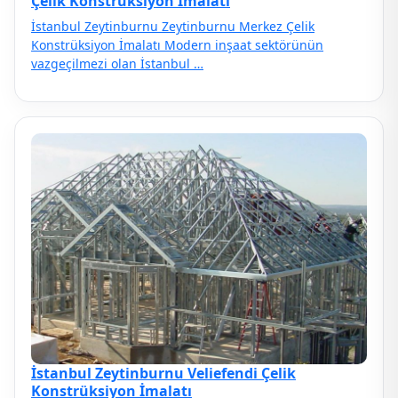
Çelik Konstrüksiyon İmalatı
İstanbul Zeytinburnu Zeytinburnu Merkez Çelik
Konstrüksiyon İmalatı Modern inşaat sektörünün
vazgeçilmezi olan İstanbul …
İstanbul Zeytinburnu Veliefendi Çelik
Konstrüksiyon İmalatı