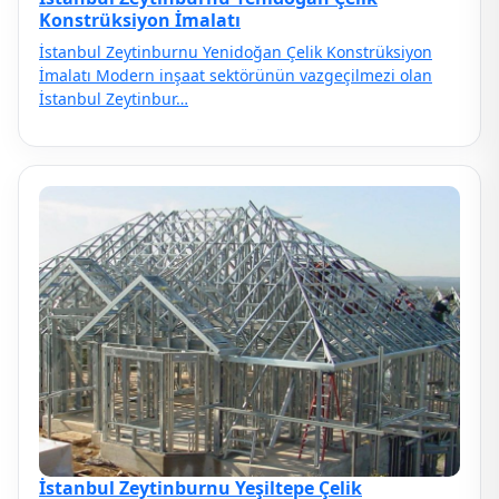
Konstrüksiyon İmalatı
İstanbul Zeytinburnu Yenidoğan Çelik Konstrüksiyon
İmalatı Modern inşaat sektörünün vazgeçilmezi olan
İstanbul Zeytinbur…
İstanbul Zeytinburnu Yeşiltepe Çelik