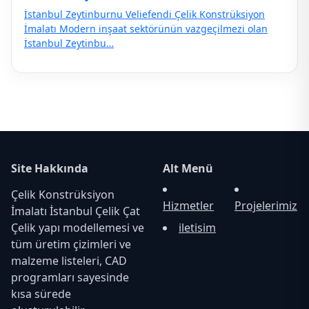
İstanbul Zeytinburnu Veliefendi Çelik Konstrüksiyon
İmalatı Modern inşaat sektörünün vazgeçilmezi olan
İstanbul Zeytinbu…
Site Hakkında
Alt Menü
Çelik Konstrüksiyon
Hizmetler
Projelerimiz
İmalatı İstanbul Çelik Çat
Çelik yapı modellemesi ve
iletisim
tüm üretim çizimleri ve
malzeme listeleri, CAD
programları sayesinde
kısa sürede