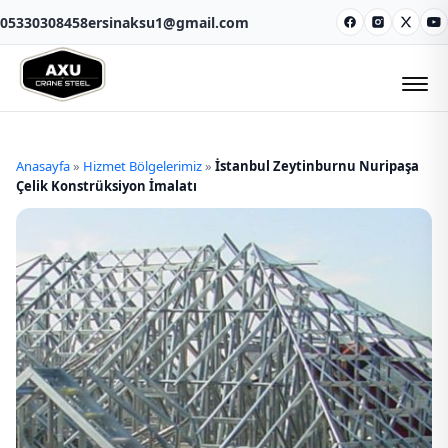
05330308458
ersinaksu1@gmail.com
Facebook
Instagram
X
Y
Anasayfa
»
Hizmet Bölgelerimiz
»
İstanbul Zeytinburnu Nuripaşa
Çelik Konstrüksiyon İmalatı