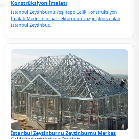
Konstrüksiyon İmalatı
İstanbul Zeytinburnu Yeşiltepe Çelik Konstrüksiyon
İmalatı Modern inşaat sektörünün vazgeçilmezi olan
İstanbul Zeytinbur…
İstanbul Zeytinburnu Zeytinburnu Merkez