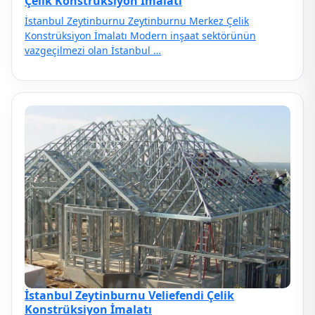
Çelik Konstrüksiyon İmalatı
İstanbul Zeytinburnu Zeytinburnu Merkez Çelik
Konstrüksiyon İmalatı Modern inşaat sektörünün
vazgeçilmezi olan İstanbul …
İstanbul Zeytinburnu Veliefendi Çelik
Konstrüksiyon İmalatı