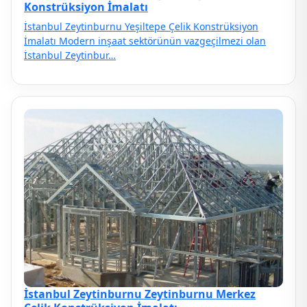
Konstrüksiyon İmalatı
İstanbul Zeytinburnu Yeşiltepe Çelik Konstrüksiyon
İmalatı Modern inşaat sektörünün vazgeçilmezi olan
İstanbul Zeytinbur…
İstanbul Zeytinburnu Zeytinburnu Merkez