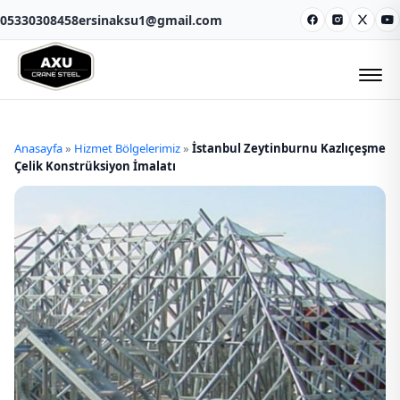
05330308458
ersinaksu1@gmail.com
Facebook
Instagram
X
Y
Anasayfa
»
Hizmet Bölgelerimiz
»
İstanbul Zeytinburnu Kazlıçeşme
Çelik Konstrüksiyon İmalatı