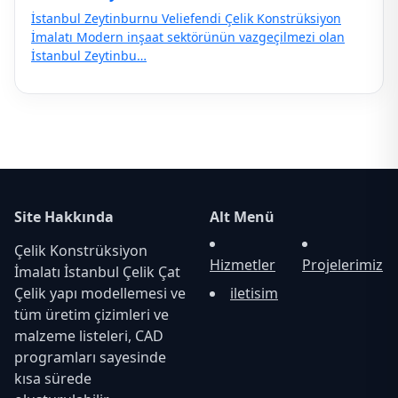
İstanbul Zeytinburnu Veliefendi Çelik Konstrüksiyon
İmalatı Modern inşaat sektörünün vazgeçilmezi olan
İstanbul Zeytinbu…
Site Hakkında
Alt Menü
Çelik Konstrüksiyon
Hizmetler
Projelerimiz
İmalatı İstanbul Çelik Çat
Çelik yapı modellemesi ve
iletisim
tüm üretim çizimleri ve
malzeme listeleri, CAD
programları sayesinde
kısa sürede