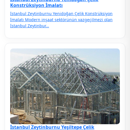
Konstrüksiyon İmalatı
İstanbul Zeytinburnu Yenidoğan Çelik Konstrüksiyon
İmalatı Modern inşaat sektörünün vazgeçilmezi olan
İstanbul Zeytinbur…
İstanbul Zeytinburnu Yeşiltepe Çelik