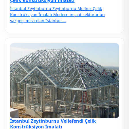
Çelik Konstrüksiyon İmalatı
İstanbul Zeytinburnu Zeytinburnu Merkez Çelik
Konstrüksiyon İmalatı Modern inşaat sektörünün
vazgeçilmezi olan İstanbul …
İstanbul Zeytinburnu Veliefendi Çelik
Konstrüksiyon İmalatı