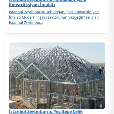
Konstrüksiyon İmalatı
İstanbul Zeytinburnu Yenidoğan Çelik Konstrüksiyon
İmalatı Modern inşaat sektörünün vazgeçilmezi olan
İstanbul Zeytinbur…
İstanbul Zeytinburnu Yeşiltepe Çelik