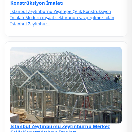
Konstrüksiyon İmalatı
İstanbul Zeytinburnu Yeşiltepe Çelik Konstrüksiyon
İmalatı Modern inşaat sektörünün vazgeçilmezi olan
İstanbul Zeytinbur…
İstanbul Zeytinburnu Zeytinburnu Merkez