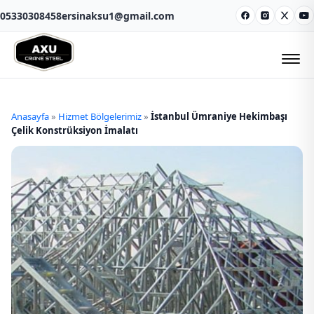
05330308458
ersinaksu1@gmail.com
Facebook
Instagram
X
Y
Anasayfa
»
Hizmet Bölgelerimiz
»
İstanbul Ümraniye Hekimbaşı
Çelik Konstrüksiyon İmalatı