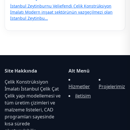
İstanbul Zeytinburnu Veliefendi Çelik Konstrüksiyon
İmalatı Modern inşaat sektörünün vazgeçilmezi olan
İstanbul Zeytinbu…
Site Hakkında
Alt Menü
Çelik Konstrüksiyon
Hizmetler
Projelerimiz
İmalatı İstanbul Çelik Çat
Çelik yapı modellemesi ve
iletisim
tüm üretim çizimleri ve
malzeme listeleri, CAD
programları sayesinde
kısa sürede