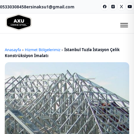
05330308458
ersinaksu1@gmail.com
Facebook
Instagram
X
Y
Anasayfa
»
Hizmet Bölgelerimiz
»
İstanbul Tuzla İstasyon Çelik
Konstrüksiyon İmalatı