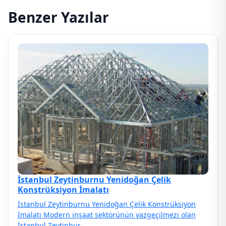
Benzer Yazılar
İstanbul Zeytinburnu Yenidoğan Çelik
Konstrüksiyon İmalatı
İstanbul Zeytinburnu Yenidoğan Çelik Konstrüksiyon
İmalatı Modern inşaat sektörünün vazgeçilmezi olan
İstanbul Zeytinbur…