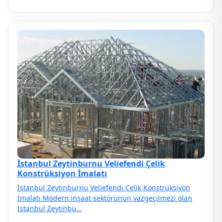
İstanbul Zeytinburnu Veliefendi Çelik
Konstrüksiyon İmalatı
İstanbul Zeytinburnu Veliefendi Çelik Konstrüksiyon
İmalatı Modern inşaat sektörünün vazgeçilmezi olan
İstanbul Zeytinbu…