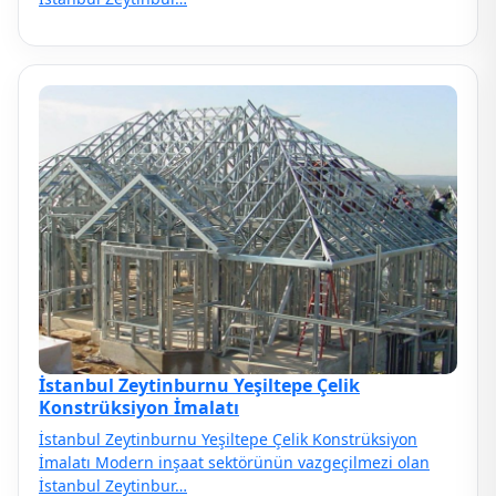
İstanbul Zeytinburnu Yeşiltepe Çelik
Konstrüksiyon İmalatı
İstanbul Zeytinburnu Yeşiltepe Çelik Konstrüksiyon
İmalatı Modern inşaat sektörünün vazgeçilmezi olan
İstanbul Zeytinbur…