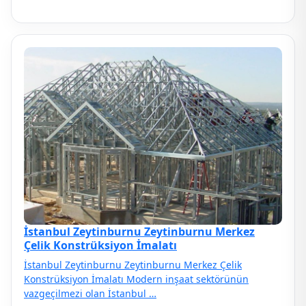
İstanbul Zeytinburnu Zeytinburnu Merkez
Çelik Konstrüksiyon İmalatı
İstanbul Zeytinburnu Zeytinburnu Merkez Çelik
Konstrüksiyon İmalatı Modern inşaat sektörünün
vazgeçilmezi olan İstanbul …