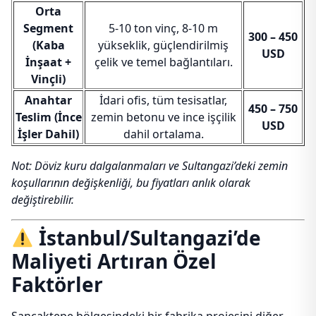
Orta
Segment
5-10 ton vinç, 8-10 m
300 – 450
(Kaba
yükseklik, güçlendirilmiş
USD
İnşaat +
çelik ve temel bağlantıları.
Vinçli)
Anahtar
İdari ofis, tüm tesisatlar,
450 – 750
Teslim (İnce
zemin betonu ve ince işçilik
USD
İşler Dahil)
dahil ortalama.
Not: Döviz kuru dalgalanmaları ve Sultangazi’deki zemin
koşullarının değişkenliği, bu fiyatları anlık olarak
değiştirebilir.
İstanbul/Sultangazi’de
Maliyeti Artıran Özel
Faktörler