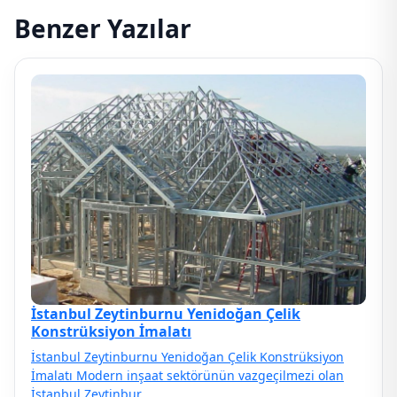
Benzer Yazılar
İstanbul Zeytinburnu Yenidoğan Çelik
Konstrüksiyon İmalatı
İstanbul Zeytinburnu Yenidoğan Çelik Konstrüksiyon
İmalatı Modern inşaat sektörünün vazgeçilmezi olan
İstanbul Zeytinbur…