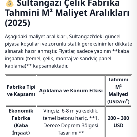
Sultangazi Çelik Fabrika
Tahmini M² Maliyet Aralıkları
(2025)
Aşağıdaki maliyet aralıkları, Sultangazi’deki güncel
piyasa koşulları ve zorunlu statik gereksinimler dikkate
alınarak hazırlanmıştır. Fiyatlar, sadece yapının **kaba
inşaatını (temel, çelik, montaj ve sandviç panel
kaplama)** kapsamaktadır.
Tahmini
Fabrika Tipi
M²
Açıklama ve Konum Etkisi
ve Kapsamı
Maliyeti
(USD/m²)
Ekonomik
Vinçsiz, 6-8 m yükseklik,
Fabrika
temel betonu hariç. **1.
200 – 300
(Kaba
Derece Deprem Bölgesi
USD
İnşaat)
Tasarımı.**