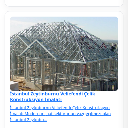
İstanbul Zeytinburnu Veliefendi Çelik
Konstrüksiyon İmalatı
İstanbul Zeytinburnu Veliefendi Çelik Konstrüksiyon
İmalatı Modern inşaat sektörünün vazgeçilmezi olan
İstanbul Zeytinbu…