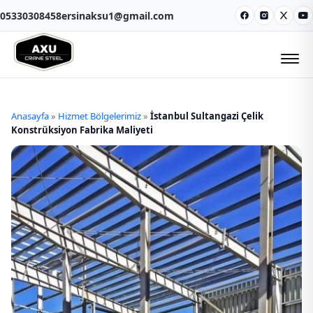
05330308458
ersinaksu1@gmail.com
Facebook
Instagram
X
Y
Anasayfa
»
Hizmet Bölgelerimiz
»
İstanbul Sultangazi Çelik
Konstrüksiyon Fabrika Maliyeti