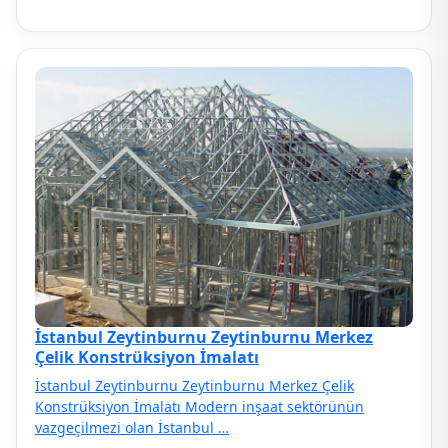
İstanbul Zeytinburnu Zeytinburnu Merkez
Çelik Konstrüksiyon İmalatı
İstanbul Zeytinburnu Zeytinburnu Merkez Çelik
Konstrüksiyon İmalatı Modern inşaat sektörünün
vazgeçilmezi olan İstanbul …