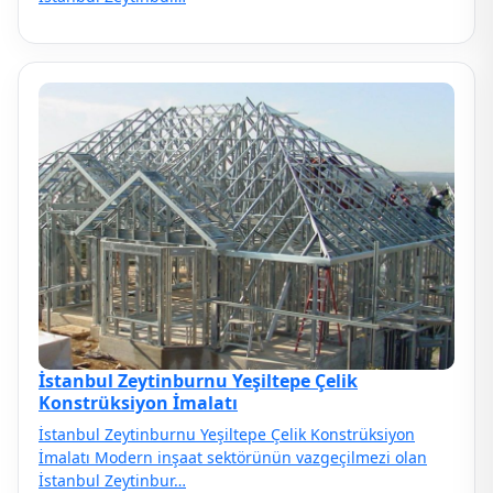
İstanbul Zeytinburnu Yeşiltepe Çelik
Konstrüksiyon İmalatı
İstanbul Zeytinburnu Yeşiltepe Çelik Konstrüksiyon
İmalatı Modern inşaat sektörünün vazgeçilmezi olan
İstanbul Zeytinbur…