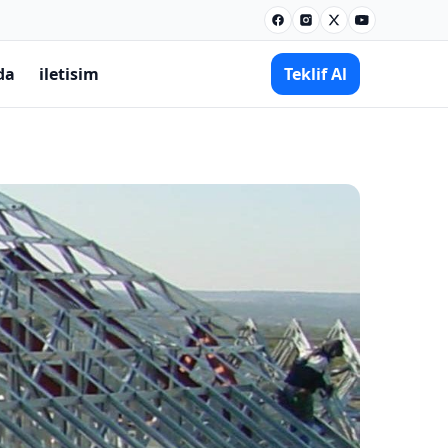
Facebook
Instagram
X
Youtube
da
iletisim
Teklif Al