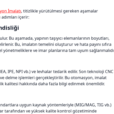
iyon İmalatı
, titizlikle yürütülmesi gereken aşamalar
 adımları içerir:
disliği
ulur. Bu aşamada, yapının taşıyıcı elemanlarının boyutları,
elirlenir. Bu, imalatın temelini oluşturur ve hata payını sıfıra
rel yönetmeliklere ve imar planlarına tam uyum sağlanmalıdır
A, IPE, NPI vb.) ve levhalar tedarik edilir. Son teknoloji CNC
ve delme işlemleri gerçekleştirilir. Bu otomasyon, imalat
elik kalitesi hakkında daha fazla bilgi edinmek önemlidir.
 standartlara uygun kaynak yöntemleriyle (MIG/MAG, TIG vb.)
kçılar tarafından ve yüksek kalite kontrol gözetiminde