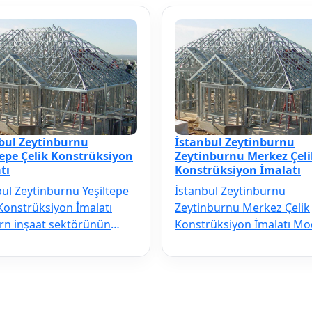
bul Zeytinburnu
İstanbul Zeytinburnu
tepe Çelik Konstrüksiyon
Zeytinburnu Merkez Çeli
tı
Konstrüksiyon İmalatı
bul Zeytinburnu Yeşiltepe
İstanbul Zeytinburnu
 Konstrüksiyon İmalatı
Zeytinburnu Merkez Çelik
n inşaat sektörünün
Konstrüksiyon İmalatı M
çilmezi olan İstanbul
inşaat sektörünün vazgeç
nbur…
olan İstanbul …