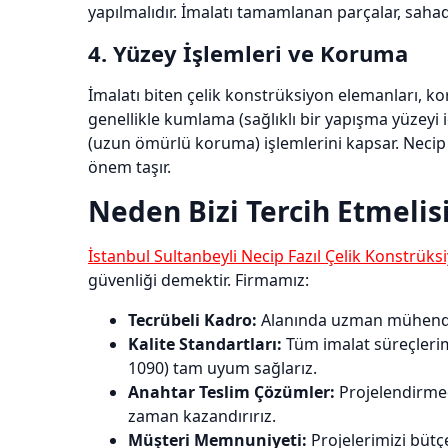
yapılmalıdır. İmalatı tamamlanan parçalar, sahada
4. Yüzey İşlemleri ve Koruma
İmalatı biten çelik konstrüksiyon elemanları, ko
genellikle kumlama (sağlıklı bir yapışma yüzeyi
(uzun ömürlü koruma) işlemlerini kapsar. Necip 
önem taşır.
Neden Bizi Tercih Etmelis
İstanbul Sultanbeyli Necip Fazıl Çelik Konstrüks
güvenliği demektir. Firmamız:
Tecrübeli Kadro:
Alanında uzman mühendisler
Kalite Standartları:
Tüm imalat süreçlerimi
1090) tam uyum sağlarız.
Anahtar Teslim Çözümler:
Projelendirme
zaman kazandırırız.
Müşteri Memnuniyeti:
Projelerimizi bütç