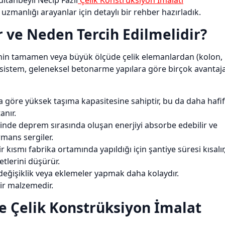
ultanbeyli Necip Fazıl
Çelik Konstrüksiyon İmalatı
 uzmanlığı arayanlar için detaylı bir rehber hazırladık.
 ve Neden Tercih Edilmelidir?
erinin tamamen veya büyük ölçüde çelik elemanlardan (kolon,
Bu sistem, geleneksel betonarme yapılara göre birçok avantaj
na göre yüksek taşıma kapasitesine sahiptir, bu da daha hafif
anır.
inde deprem sırasında oluşan enerjiyi absorbe edebilir ve
mans sergiler.
 kısmı fabrika ortamında yapıldığı için şantiye süresi kısalır
etlerini düşürür.
 değişiklik veya eklemeler yapmak daha kolaydır.
bir malzemedir.
de Çelik Konstrüksiyon İmalat