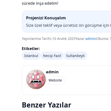
sürede inşa edelim!
Projenizi Konuşalım
Size özel teklif veya ücretsiz ön görüşme için
Yayınlanma Tarihi:
10 Aralık 2025
Yazar:
admin
Okuma: 
Etiketler:
İstanbul
Necip Fazıl
Sultanbeyli
admin
Website
Benzer Yazılar