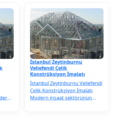
İstanbul Zeytinburnu
k
Veliefendi Çelik
Konstrüksiyon İmalatı
İstanbul Zeytinburnu Veliefendi
Çelik Konstrüksiyon İmalatı
odern
Modern inşaat sektörünün
ilmezi
vazgeçilmezi olan İstanbul
Zeytinbu…