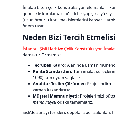
İmalatı biten çelik konstrüksiyon elemanları, ko
genellikle kumlama (sağlıklı bir yapışma yüzeyi
(uzun ömürlü koruma) işlemlerini kapsar. Harbi
önem taşır.
Neden Bizi Tercih Etmelis
İstanbul Şişli Harbiye Çelik Konstrüksiyon İmala
demektir. Firmamız:
Tecrübeli Kadro:
Alanında uzman mühendisler
Kalite Standartları:
Tüm imalat süreçlerimi
1090) tam uyum sağlarız.
Anahtar Teslim Çözümler:
Projelendirme
zaman kazandırırız.
Müşteri Memnuniyeti:
Projelerimizi bütç
memnuniyeti
odaklı tamamlarız.
Şişli’de sanayi tesisleri, depolar, spor salonları,