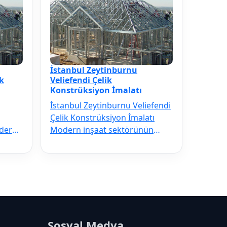
İstanbul Zeytinburnu
k
Veliefendi Çelik
Konstrüksiyon İmalatı
İstanbul Zeytinburnu Veliefendi
Çelik Konstrüksiyon İmalatı
odern
Modern inşaat sektörünün
ilmezi
vazgeçilmezi olan İstanbul
Zeytinbu…
Sosyal Medya