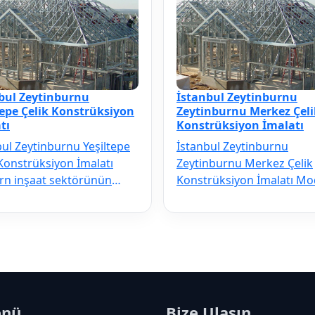
bul Zeytinburnu
İstanbul Zeytinburnu
tepe Çelik Konstrüksiyon
Zeytinburnu Merkez Çeli
tı
Konstrüksiyon İmalatı
bul Zeytinburnu Yeşiltepe
İstanbul Zeytinburnu
 Konstrüksiyon İmalatı
Zeytinburnu Merkez Çelik
n inşaat sektörünün
Konstrüksiyon İmalatı M
çilmezi olan İstanbul
inşaat sektörünün vazgeç
nbur…
olan İstanbul …
enü
Bize Ulaşın