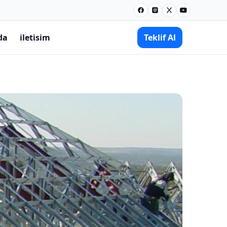
Facebook
Instagram
X
Youtube
da
iletisim
Teklif Al