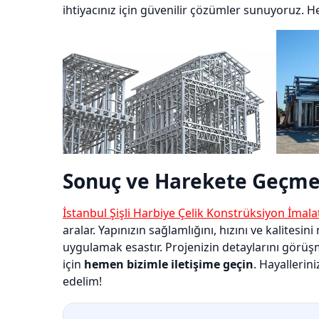
ihtiyacınız için güvenilir çözümler sunuyoruz. H
Sonuç ve Harekete Geçme
İstanbul Şişli Harbiye Çelik Konstrüksiyon İmala
aralar. Yapınızın sağlamlığını, hızını ve kalites
uygulamak esastır. Projenizin detaylarını görüşm
için
hemen bizimle iletişime geçin
. Hayallerin
edelim!