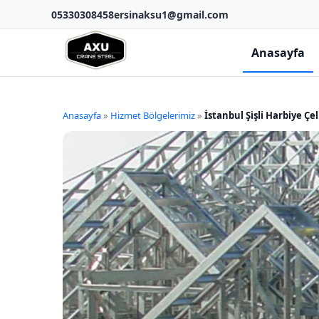
05330308458
ersinaksu1@gmail.com
Anasayfa
Anasayfa
»
Hizmet Bölgelerimiz
»
İstanbul Şişli Harbiye Çe