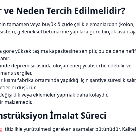
 ve Neden Tercih Edilmelidir?
erinin tamamen veya büyük ölçüde çelik elemanlardan (kolon,
Bu sistem, geleneksel betonarme yapılara göre birçok avantaj
na göre yüksek taşıma kapasitesine sahiptir, bu da daha hafif
anır.
inde deprem sırasında oluşan enerjiyi absorbe edebilir ve
mans sergiler.
 kısmı fabrika ortamında yapıldığı için şantiye süresi kısalır
etlerini düşürür.
 değişiklik veya eklemeler yapmak daha kolaydır.
bir malzemedir.
onstrüksiyon İmalat Süreci
tı
, titizlikle yürütülmesi gereken aşamalar bütünüdür. Kalitel