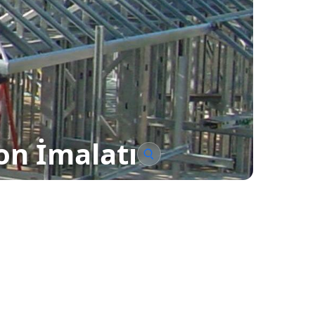
on İmalatı