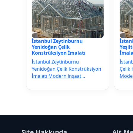
İstanbul Zeytinburnu
İstan
Yenidoğan Çelik
Yeşil
Konstrüksiyon İmalatı
İmala
İstanbul Zeytinburnu
İstan
Yenidoğan Çelik Konstrüksiyon
Çelik
İmalatı Modern inşaat
Moder
sektörünün vazgeçilmezi olan
vazge
İstanbul Zeytinbur…
Zeyti
Site Hakkında
Alt M