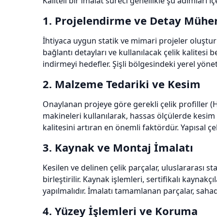
Kaliteli bir imalat süreci genellikle şu adımları içe
1. Projelendirme ve Detay Mühen
İhtiyaca uygun statik ve mimari projeler oluştur
bağlantı detayları ve kullanılacak çelik kalitesi b
indirmeyi hedefler. Şişli bölgesindeki yerel yön
2. Malzeme Tedariki ve Kesim
Onaylanan projeye göre gerekli çelik profiller (HE
makineleri kullanılarak, hassas ölçülerde kesim 
kalitesini artıran en önemli faktördür. Yapısal ç
3. Kaynak ve Montaj İmalatı
Kesilen ve delinen çelik parçalar, uluslararası
birleştirilir. Kaynak işlemleri, sertifikalı kayna
yapılmalıdır. İmalatı tamamlanan parçalar, sahada
4. Yüzey İşlemleri ve Koruma