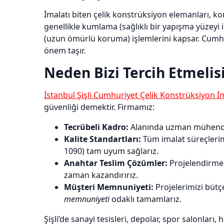
İmalatı biten çelik konstrüksiyon elemanları, ko
genellikle kumlama (sağlıklı bir yapışma yüzeyi
(uzun ömürlü koruma) işlemlerini kapsar. Cumhu
önem taşır.
Neden Bizi Tercih Etmelis
İstanbul Şişli Cumhuriyet Çelik Konstrüksiyon İ
güvenliği demektir. Firmamız:
Tecrübeli Kadro:
Alanında uzman mühendisler
Kalite Standartları:
Tüm imalat süreçlerimi
1090) tam uyum sağlarız.
Anahtar Teslim Çözümler:
Projelendirme
zaman kazandırırız.
Müşteri Memnuniyeti:
Projelerimizi bütç
memnuniyeti
odaklı tamamlarız.
Şişli’de sanayi tesisleri, depolar, spor salonları,