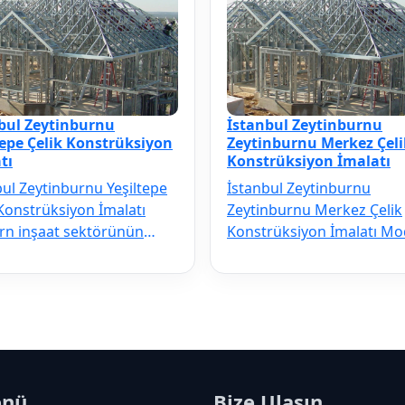
bul Zeytinburnu
İstanbul Zeytinburnu
tepe Çelik Konstrüksiyon
Zeytinburnu Merkez Çeli
tı
Konstrüksiyon İmalatı
bul Zeytinburnu Yeşiltepe
İstanbul Zeytinburnu
 Konstrüksiyon İmalatı
Zeytinburnu Merkez Çelik
n inşaat sektörünün
Konstrüksiyon İmalatı M
çilmezi olan İstanbul
inşaat sektörünün vazgeç
nbur…
olan İstanbul …
enü
Bize Ulaşın