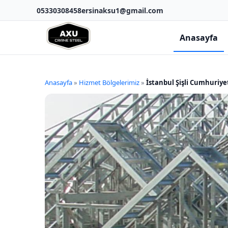
05330308458
ersinaksu1@gmail.com
Anasayfa
Anasayfa
»
Hizmet Bölgelerimiz
»
İstanbul Şişli Cumhuriye