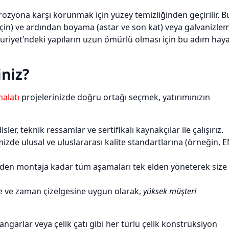
rozyona karşı korunmak için yüzey temizliğinden geçirilir. B
 için) ve ardından boyama (astar ve son kat) veya galvanizle
riyet’ndeki yapıların uzun ömürlü olması için bu adım haya
iniz?
malatı
projelerinizde doğru ortağı seçmek, yatırımınızın
, teknik ressamlar ve sertifikalı kaynakçılar ile çalışırız.
zde ulusal ve uluslararası kalite standartlarına (örneğin, 
den montaja kadar tüm aşamaları tek elden yöneterek size
e ve zaman çizelgesine uygun olarak,
yüksek müşteri
 hangarlar veya çelik çatı gibi her türlü çelik konstrüksiyon