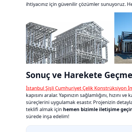
ihtiyacınız için güvenilir çözümler sunuyoruz. H
Sonuç ve Harekete Geçme
İstanbul Şişli Cumhuriyet Çelik Konstrüksiyon İ
kapısını aralar. Yapınızın sağlamlığını, hızını v
süreçlerini uygulamak esastır. Projenizin detayl
teklifi almak için
hemen bizimle iletişime geçi
sürede inşa edelim!