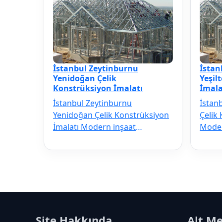
İstanbul Zeytinburnu
İstan
Yenidoğan Çelik
Yeşil
Konstrüksiyon İmalatı
İmala
İstanbul Zeytinburnu
İstan
Yenidoğan Çelik Konstrüksiyon
Çelik
İmalatı Modern inşaat
Moder
sektörünün vazgeçilmezi olan
vazge
İstanbul Zeytinbur…
Zeyti
Site Hakkında
Alt M