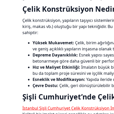
Çelik Konstrüksiyon Nedir
Çelik konstrüksiyon, yapıların taşıyıcı sisteml
kiriş, makas vb.) oluştuğu bir yapı tekniğidir. 
sahiptir:
Yüksek Mukavemet:
Çelik, birim ağırlığı
ve geniş açıklıklı yapıların inşasına olanak t
Depreme Dayanıklılık:
Esnek yapısı sayes
betonarmeye göre daha güvenli bir perfor
Hız ve Maliyet Etkinliği:
İmalatın büyük bir
bu da toplam proje süresini ve işçilik maliy
Esneklik ve Modifikasyon:
Yapıda ileride
Çevre Dostu:
Çelik, geri dönüştürülebilir 
Şişli Cumhuriyet’nde Çeli
İstanbul Şişli Cumhuriyet Çelik Konstrüksiyon İ