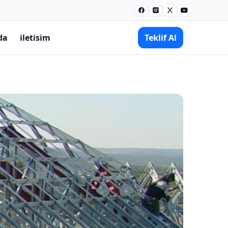
Facebook
Instagram
X
Youtube
da
iletisim
Teklif Al