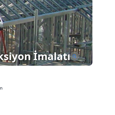
ksiyon İmalatı
ın