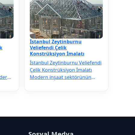
İstanbul Zeytinburnu
k
Veliefendi Çelik
Konstrüksiyon İmalatı
İstanbul Zeytinburnu Veliefendi
Çelik Konstrüksiyon İmalatı
odern
Modern inşaat sektörünün
ilmezi
vazgeçilmezi olan İstanbul
Zeytinbu…
Sosyal Medya