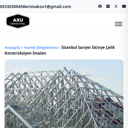
05330308458
ersinaksu1@gmail.com
Facebook
Instagram
X
Y
Anasayfa
»
Hizmet Bölgelerimiz
»
İstanbul Sarıyer İstinye Çelik
Konstrüksiyon İmalatı