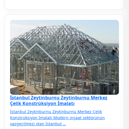
İstanbul Zeytinburnu Zeytinburnu Merkez
Çelik Konstrüksiyon İmalatı
İstanbul Zeytinburnu Zeytinburnu Merkez Çelik
Konstrüksiyon İmalatı Modern inşaat sektörünün
vazgeçilmezi olan İstanbul …