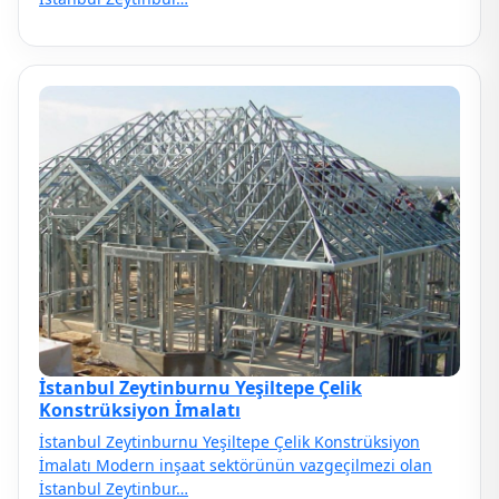
İstanbul Zeytinburnu Yeşiltepe Çelik
Konstrüksiyon İmalatı
İstanbul Zeytinburnu Yeşiltepe Çelik Konstrüksiyon
İmalatı Modern inşaat sektörünün vazgeçilmezi olan
İstanbul Zeytinbur…