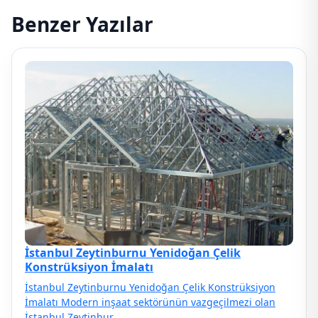
Benzer Yazılar
İstanbul Zeytinburnu Yenidoğan Çelik
Konstrüksiyon İmalatı
İstanbul Zeytinburnu Yenidoğan Çelik Konstrüksiyon
İmalatı Modern inşaat sektörünün vazgeçilmezi olan
İstanbul Zeytinbur…