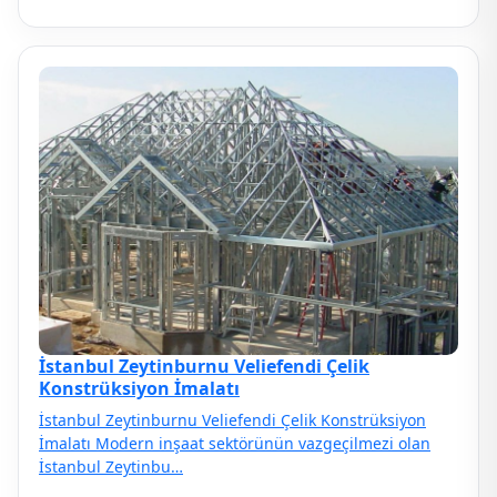
İstanbul Zeytinburnu Veliefendi Çelik
Konstrüksiyon İmalatı
İstanbul Zeytinburnu Veliefendi Çelik Konstrüksiyon
İmalatı Modern inşaat sektörünün vazgeçilmezi olan
İstanbul Zeytinbu…