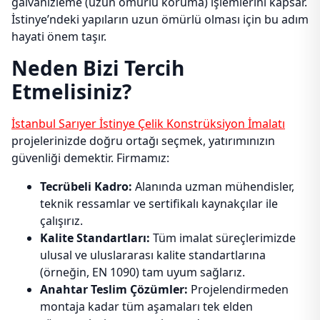
galvanizleme (uzun ömürlü koruma) işlemlerini kapsar.
İstinye’ndeki yapıların uzun ömürlü olması için bu adım
hayati önem taşır.
Neden Bizi Tercih
Etmelisiniz?
İstanbul Sarıyer İstinye Çelik Konstrüksiyon İmalatı
projelerinizde doğru ortağı seçmek, yatırımınızın
güvenliği demektir. Firmamız:
Tecrübeli Kadro:
Alanında uzman mühendisler,
teknik ressamlar ve sertifikalı kaynakçılar ile
çalışırız.
Kalite Standartları:
Tüm imalat süreçlerimizde
ulusal ve uluslararası kalite standartlarına
(örneğin, EN 1090) tam uyum sağlarız.
Anahtar Teslim Çözümler:
Projelendirmeden
montaja kadar tüm aşamaları tek elden