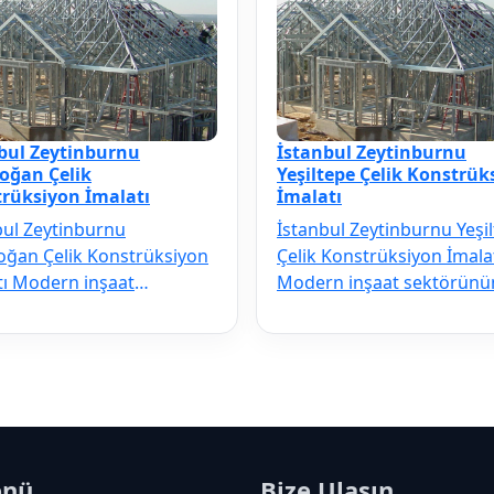
bul Zeytinburnu
İstanbul Zeytinburnu
oğan Çelik
Yeşiltepe Çelik Konstrük
rüksiyon İmalatı
İmalatı
bul Zeytinburnu
İstanbul Zeytinburnu Yeşi
oğan Çelik Konstrüksiyon
Çelik Konstrüksiyon İmala
tı Modern inşaat
Modern inşaat sektörünü
rünün vazgeçilmezi olan
vazgeçilmezi olan İstanbu
bul Zeytinbur…
Zeytinbur…
enü
Bize Ulaşın