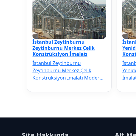
İstanbul Zeytinburnu
İstan
Zeytinburnu Merkez Çelik
Yenid
Konstrüksiyon İmalatı
Konst
İstanbul Zeytinburnu
İstan
Zeytinburnu Merkez Çelik
Yenid
Konstrüksiyon İmalatı Modern
İmala
inşaat sektörünün vazgeçilmezi
sektö
olan İstanbul …
İstan
Site Hakkında
Alt M