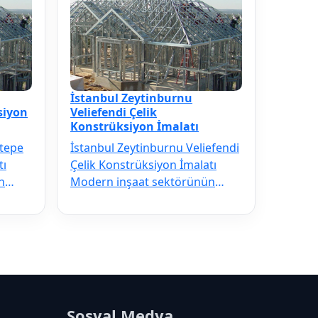
İstanbul Zeytinburnu
siyon
Veliefendi Çelik
Konstrüksiyon İmalatı
ltepe
İstanbul Zeytinburnu Veliefendi
tı
Çelik Konstrüksiyon İmalatı
n
Modern inşaat sektörünün
l
vazgeçilmezi olan İstanbul
Zeytinbu…
Sosyal Medya