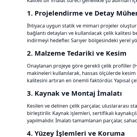
Kaliteli bir imalat süreci genellikle şu adımları içe
1. Projelendirme ve Detay Mühen
İhtiyaca uygun statik ve mimari projeler oluştur
bağlantı detayları ve kullanılacak çelik kalitesi b
indirmeyi hedefler. Sarıyer bölgesindeki yerel 
2. Malzeme Tedariki ve Kesim
Onaylanan projeye göre gerekli çelik profiller (HE
makineleri kullanılarak, hassas ölçülerde kesim 
kalitesini artıran en önemli faktördür. Yapısal ç
3. Kaynak ve Montaj İmalatı
Kesilen ve delinen çelik parçalar, uluslararası
birleştirilir. Kaynak işlemleri, sertifikalı kayna
yapılmalıdır. İmalatı tamamlanan parçalar, sahada
4. Yüzey İşlemleri ve Koruma