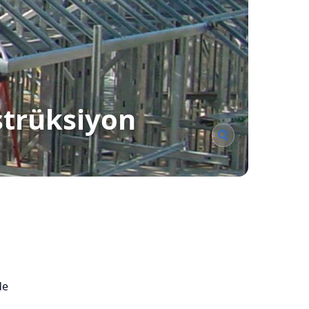
strüksiyon
de