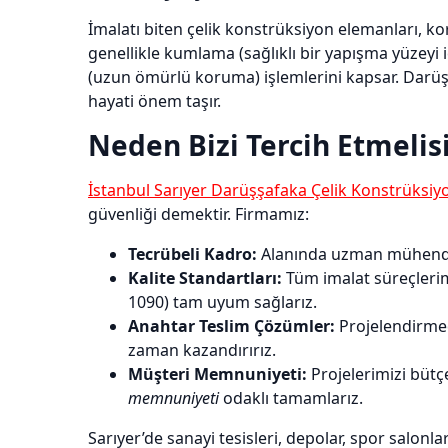
İmalatı biten çelik konstrüksiyon elemanları, ko
genellikle kumlama (sağlıklı bir yapışma yüzeyi
(uzun ömürlü koruma) işlemlerini kapsar. Darüş
hayati önem taşır.
Neden Bizi Tercih Etmelis
İstanbul Sarıyer Darüşşafaka Çelik Konstrüksiy
güvenliği demektir. Firmamız:
Tecrübeli Kadro:
Alanında uzman mühendisler
Kalite Standartları:
Tüm imalat süreçlerimi
1090) tam uyum sağlarız.
Anahtar Teslim Çözümler:
Projelendirme
zaman kazandırırız.
Müşteri Memnuniyeti:
Projelerimizi bütç
memnuniyeti
odaklı tamamlarız.
Sarıyer’de sanayi tesisleri, depolar, spor salonla