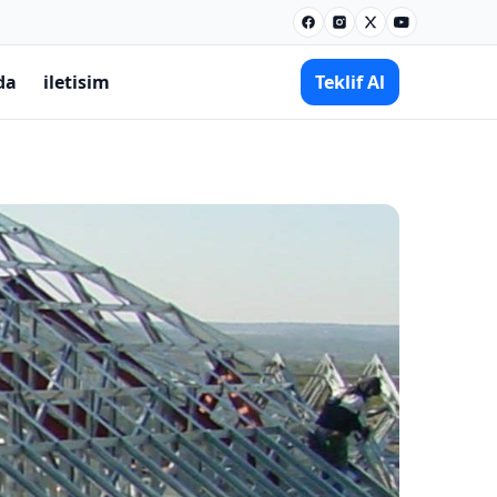
Facebook
Instagram
X
Youtube
da
iletisim
Teklif Al