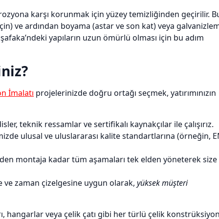
rozyona karşı korunmak için yüzey temizliğinden geçirilir. B
 için) ve ardından boyama (astar ve son kat) veya galvanizle
şafaka’ndeki yapıların uzun ömürlü olması için bu adım
iniz?
on İmalatı
projelerinizde doğru ortağı seçmek, yatırımınızın
, teknik ressamlar ve sertifikalı kaynakçılar ile çalışırız.
zde ulusal ve uluslararası kalite standartlarına (örneğin, 
den montaja kadar tüm aşamaları tek elden yöneterek size
e ve zaman çizelgesine uygun olarak,
yüksek müşteri
rı, hangarlar veya çelik çatı gibi her türlü çelik konstrüksiyo