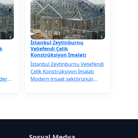
İstanbul Zeytinburnu
k
Veliefendi Çelik
Konstrüksiyon İmalatı
İstanbul Zeytinburnu Veliefendi
Çelik Konstrüksiyon İmalatı
odern
Modern inşaat sektörünün
ilmezi
vazgeçilmezi olan İstanbul
Zeytinbu…
Sosyal Medya