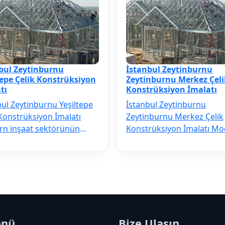
bul Zeytinburnu
İstanbul Zeytinburnu
tepe Çelik Konstrüksiyon
Zeytinburnu Merkez Çeli
tı
Konstrüksiyon İmalatı
bul Zeytinburnu Yeşiltepe
İstanbul Zeytinburnu
 Konstrüksiyon İmalatı
Zeytinburnu Merkez Çelik
n inşaat sektörünün
Konstrüksiyon İmalatı M
çilmezi olan İstanbul
inşaat sektörünün vazgeç
nbur…
olan İstanbul …
enü
Bize Ulaşın