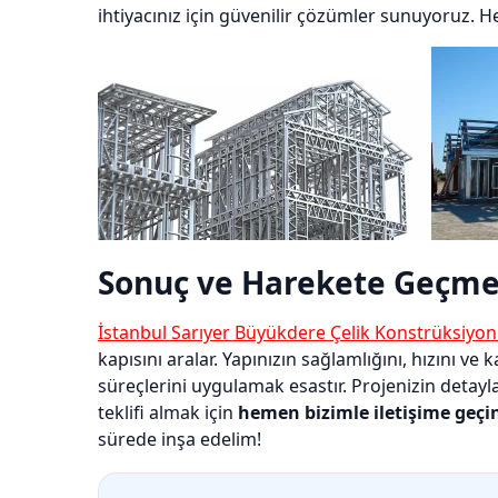
ihtiyacınız için güvenilir çözümler sunuyoruz. H
Sonuç ve Harekete Geçme
İstanbul Sarıyer Büyükdere Çelik Konstrüksiyon
kapısını aralar. Yapınızın sağlamlığını, hızını v
süreçlerini uygulamak esastır. Projenizin detayl
teklifi almak için
hemen bizimle iletişime geçi
sürede inşa edelim!