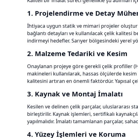
Kaliteli bir imalat süreci genellikle şu adımları içe
1. Projelendirme ve Detay Mühen
İhtiyaca uygun statik ve mimari projeler oluştur
bağlantı detayları ve kullanılacak çelik kalitesi b
indirmeyi hedefler. Sarıyer bölgesindeki yerel 
2. Malzeme Tedariki ve Kesim
Onaylanan projeye göre gerekli çelik profiller (HE
makineleri kullanılarak, hassas ölçülerde kesim 
kalitesini artıran en önemli faktördür. Yapısal ç
3. Kaynak ve Montaj İmalatı
Kesilen ve delinen çelik parçalar, uluslararası
birleştirilir. Kaynak işlemleri, sertifikalı kayna
yapılmalıdır. İmalatı tamamlanan parçalar, sahada
4. Yüzey İşlemleri ve Koruma