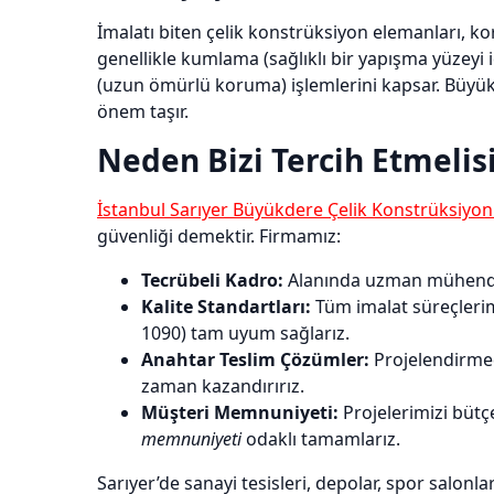
İmalatı biten çelik konstrüksiyon elemanları, ko
genellikle kumlama (sağlıklı bir yapışma yüzeyi
(uzun ömürlü koruma) işlemlerini kapsar. Büyük
önem taşır.
Neden Bizi Tercih Etmelis
İstanbul Sarıyer Büyükdere Çelik Konstrüksiyon
güvenliği demektir. Firmamız:
Tecrübeli Kadro:
Alanında uzman mühendisler
Kalite Standartları:
Tüm imalat süreçlerimi
1090) tam uyum sağlarız.
Anahtar Teslim Çözümler:
Projelendirme
zaman kazandırırız.
Müşteri Memnuniyeti:
Projelerimizi bütç
memnuniyeti
odaklı tamamlarız.
Sarıyer’de sanayi tesisleri, depolar, spor salonla