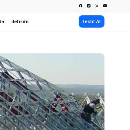
Facebook
Instagram
X
Youtube
da
iletisim
Teklif Al