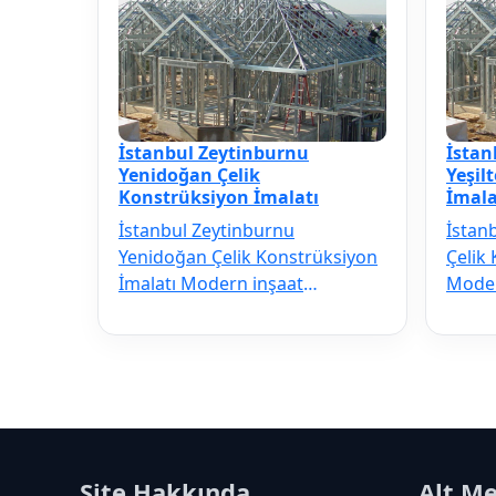
İstanbul Zeytinburnu
İstan
Yenidoğan Çelik
Yeşil
Konstrüksiyon İmalatı
İmala
İstanbul Zeytinburnu
İstan
Yenidoğan Çelik Konstrüksiyon
Çelik
İmalatı Modern inşaat
Moder
sektörünün vazgeçilmezi olan
vazge
İstanbul Zeytinbur…
Zeyti
Site Hakkında
Alt M