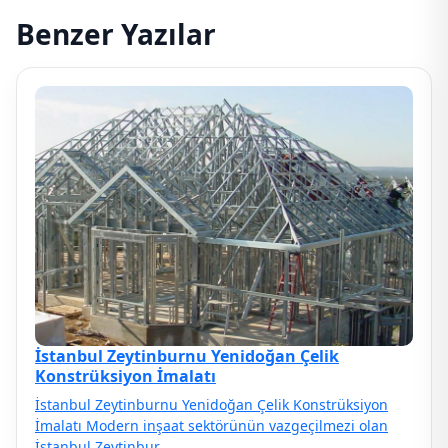
Benzer Yazılar
İstanbul Zeytinburnu Yenidoğan Çelik
Konstrüksiyon İmalatı
İstanbul Zeytinburnu Yenidoğan Çelik Konstrüksiyon
İmalatı Modern inşaat sektörünün vazgeçilmezi olan
İstanbul Zeytinbur…