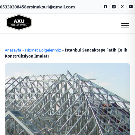
05330308458
ersinaksu1@gmail.com
Facebook
Instagram
X
Y
Anasayfa
»
Hizmet Bölgelerimiz
»
İstanbul Sancaktepe Fatih Çelik
Konstrüksiyon İmalatı