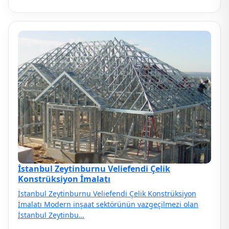
İstanbul Zeytinburnu Veliefendi Çelik
Konstrüksiyon İmalatı
İstanbul Zeytinburnu Veliefendi Çelik Konstrüksiyon
İmalatı Modern inşaat sektörünün vazgeçilmezi olan
İstanbul Zeytinbu…