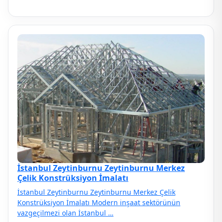
İstanbul Zeytinburnu Zeytinburnu Merkez
Çelik Konstrüksiyon İmalatı
İstanbul Zeytinburnu Zeytinburnu Merkez Çelik
Konstrüksiyon İmalatı Modern inşaat sektörünün
vazgeçilmezi olan İstanbul …