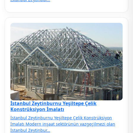
İstanbul Zeytinburnu Yeşiltepe Çelik
Konstrüksiyon İmalatı
İstanbul Zeytinburnu Yeşiltepe Çelik Konstrüksiyon
İmalatı Modern inşaat sektörünün vazgeçilmezi olan
İstanbul Zeytinbur…