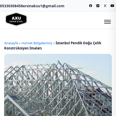
05330308458
ersinaksu1@gmail.com
Facebook
Instagram
X
Y
Anasayfa
»
Hizmet Bölgelerimiz
»
İstanbul Pendik Doğu Çelik
Konstrüksiyon İmalatı