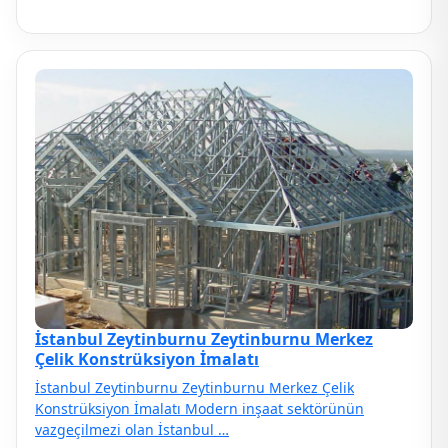
İstanbul Zeytinburnu Zeytinburnu Merkez
Çelik Konstrüksiyon İmalatı
İstanbul Zeytinburnu Zeytinburnu Merkez Çelik
Konstrüksiyon İmalatı Modern inşaat sektörünün
vazgeçilmezi olan İstanbul …