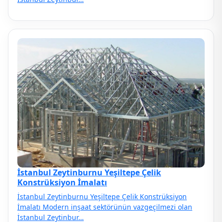
İstanbul Zeytinburnu Yeşiltepe Çelik
Konstrüksiyon İmalatı
İstanbul Zeytinburnu Yeşiltepe Çelik Konstrüksiyon
İmalatı Modern inşaat sektörünün vazgeçilmezi olan
İstanbul Zeytinbur…