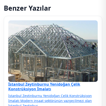
Benzer Yazılar
İstanbul Zeytinburnu Yenidoğan Çelik
Konstrüksiyon İmalatı
İstanbul Zeytinburnu Yenidoğan Çelik Konstrüksiyon
İmalatı Modern inşaat sektörünün vazgeçilmezi olan
İstanbul Zeytinbur…