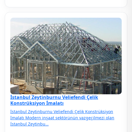
İstanbul Zeytinburnu Veliefendi Çelik
Konstrüksiyon İmalatı
İstanbul Zeytinburnu Veliefendi Çelik Konstrüksiyon
İmalatı Modern inşaat sektörünün vazgeçilmezi olan
İstanbul Zeytinbu…