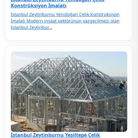
Konstrüksiyon İmalatı
İstanbul Zeytinburnu Yenidoğan Çelik Konstrüksiyon
İmalatı Modern inşaat sektörünün vazgeçilmezi olan
İstanbul Zeytinbur…
İstanbul Zeytinburnu Yeşiltepe Çelik