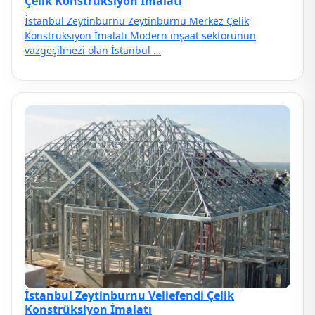
Çelik Konstrüksiyon İmalatı
İstanbul Zeytinburnu Zeytinburnu Merkez Çelik
Konstrüksiyon İmalatı Modern inşaat sektörünün
vazgeçilmezi olan İstanbul …
İstanbul Zeytinburnu Veliefendi Çelik
Konstrüksiyon İmalatı