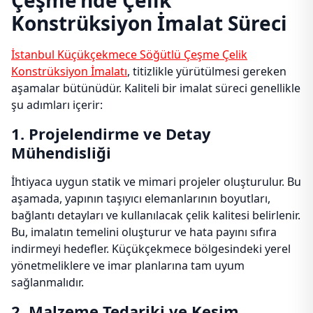
Çeşme’nde Çelik
Konstrüksiyon İmalat Süreci
İstanbul Küçükçekmece Söğütlü Çeşme Çelik
Konstrüksiyon İmalatı
, titizlikle yürütülmesi gereken
aşamalar bütünüdür. Kaliteli bir imalat süreci genellikle
şu adımları içerir:
1. Projelendirme ve Detay
Mühendisliği
İhtiyaca uygun statik ve mimari projeler oluşturulur. Bu
aşamada, yapının taşıyıcı elemanlarının boyutları,
bağlantı detayları ve kullanılacak çelik kalitesi belirlenir.
Bu, imalatın temelini oluşturur ve hata payını sıfıra
indirmeyi hedefler. Küçükçekmece bölgesindeki yerel
yönetmeliklere ve imar planlarına tam uyum
sağlanmalıdır.
2. Malzeme Tedariki ve Kesim