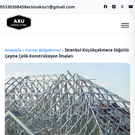
05330308458
ersinaksu1@gmail.com
Facebook
Instagram
X
Y
Anasayfa
»
Hizmet Bölgelerimiz
»
İstanbul Küçükçekmece Söğütlü
Çeşme Çelik Konstrüksiyon İmalatı