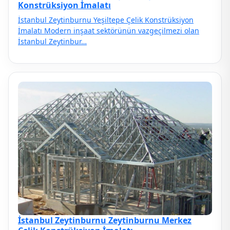
Konstrüksiyon İmalatı
İstanbul Zeytinburnu Yeşiltepe Çelik Konstrüksiyon
İmalatı Modern inşaat sektörünün vazgeçilmezi olan
İstanbul Zeytinbur…
İstanbul Zeytinburnu Zeytinburnu Merkez