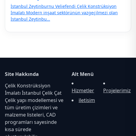
İstanbul Zeytinburnu Veliefendi Çelik Konstrüksiyon
İmalatı Modern inşaat sektörünün vazgeçilmezi olan
İstanbul Zeytinbu…
Site Hakkında
Alt Menü
Çelik Konstrüksiyon
Hizmetler
Projelerimiz
İmalatı İstanbul Çelik Çat
Çelik yapı modellemesi ve
iletisim
tüm üretim çizimleri ve
malzeme listeleri, CAD
programları sayesinde
kısa sürede