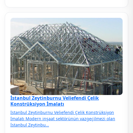
İstanbul Zeytinburnu Veliefendi Çelik
Konstrüksiyon İmalatı
İstanbul Zeytinburnu Veliefendi Çelik Konstrüksiyon
İmalatı Modern inşaat sektörünün vazgeçilmezi olan
İstanbul Zeytinbu…