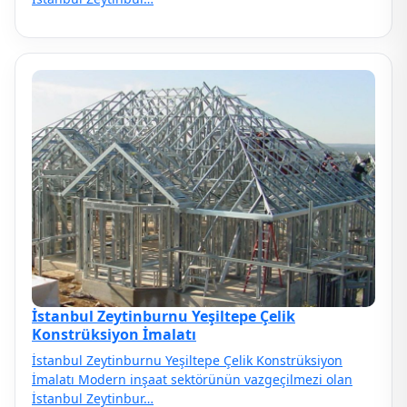
İstanbul Zeytinburnu Yeşiltepe Çelik
Konstrüksiyon İmalatı
İstanbul Zeytinburnu Yeşiltepe Çelik Konstrüksiyon
İmalatı Modern inşaat sektörünün vazgeçilmezi olan
İstanbul Zeytinbur…