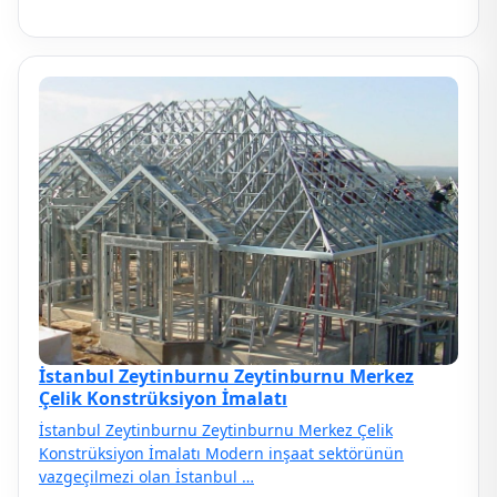
İstanbul Zeytinburnu Zeytinburnu Merkez
Çelik Konstrüksiyon İmalatı
İstanbul Zeytinburnu Zeytinburnu Merkez Çelik
Konstrüksiyon İmalatı Modern inşaat sektörünün
vazgeçilmezi olan İstanbul …