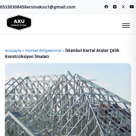
05330308458
ersinaksu1@gmail.com
Facebook
Instagram
X
Y
Anasayfa
»
Hizmet Bölgelerimiz
»
İstanbul Kartal Atalar Çelik
Konstrüksiyon İmalatı