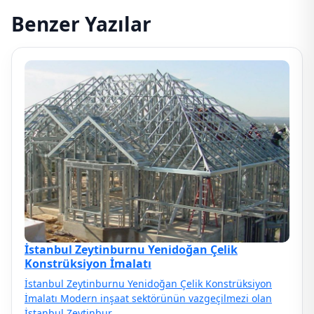
Benzer Yazılar
İstanbul Zeytinburnu Yenidoğan Çelik
Konstrüksiyon İmalatı
İstanbul Zeytinburnu Yenidoğan Çelik Konstrüksiyon
İmalatı Modern inşaat sektörünün vazgeçilmezi olan
İstanbul Zeytinbur…