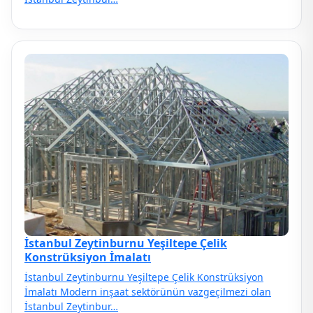
İstanbul Zeytinburnu Yeşiltepe Çelik
Konstrüksiyon İmalatı
İstanbul Zeytinburnu Yeşiltepe Çelik Konstrüksiyon
İmalatı Modern inşaat sektörünün vazgeçilmezi olan
İstanbul Zeytinbur…