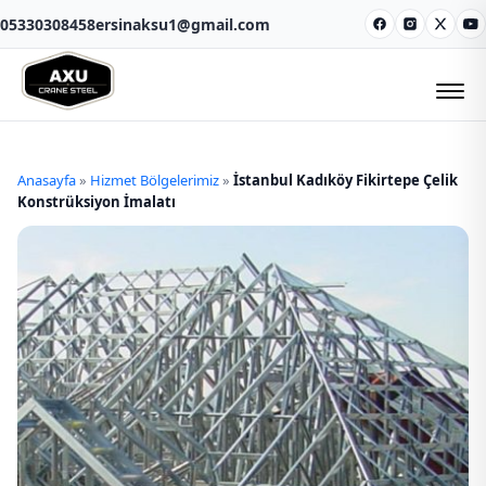
05330308458
ersinaksu1@gmail.com
Facebook
Instagram
X
Y
Anasayfa
»
Hizmet Bölgelerimiz
»
İstanbul Kadıköy Fikirtepe Çelik
Konstrüksiyon İmalatı