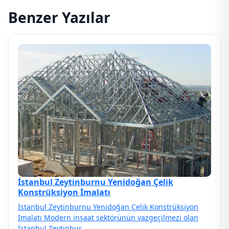
Benzer Yazılar
İstanbul Zeytinburnu Yenidoğan Çelik
Konstrüksiyon İmalatı
İstanbul Zeytinburnu Yenidoğan Çelik Konstrüksiyon
İmalatı Modern inşaat sektörünün vazgeçilmezi olan
İstanbul Zeytinbur…