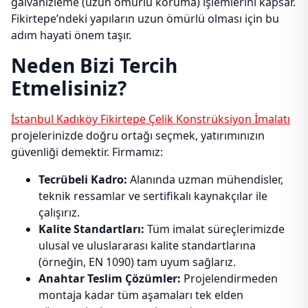
galvanizleme (uzun ömürlü koruma) işlemlerini kapsar.
Fikirtepe’ndeki yapıların uzun ömürlü olması için bu
adım hayati önem taşır.
Neden Bizi Tercih
Etmelisiniz?
İstanbul Kadıköy Fikirtepe Çelik Konstrüksiyon İmalatı
projelerinizde doğru ortağı seçmek, yatırımınızın
güvenliği demektir. Firmamız:
Tecrübeli Kadro:
Alanında uzman mühendisler,
teknik ressamlar ve sertifikalı kaynakçılar ile
çalışırız.
Kalite Standartları:
Tüm imalat süreçlerimizde
ulusal ve uluslararası kalite standartlarına
(örneğin, EN 1090) tam uyum sağlarız.
Anahtar Teslim Çözümler:
Projelendirmeden
montaja kadar tüm aşamaları tek elden