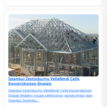
İstanbul Zeytinburnu Veliefendi Çelik
Konstrüksiyon İmalatı
İstanbul Zeytinburnu Veliefendi Çelik Konstrüksiyon
İmalatı Modern inşaat sektörünün vazgeçilmezi olan
İstanbul Zeytinbu…