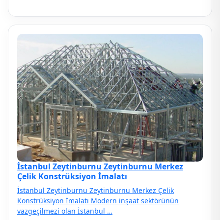
İstanbul Zeytinburnu Zeytinburnu Merkez
Çelik Konstrüksiyon İmalatı
İstanbul Zeytinburnu Zeytinburnu Merkez Çelik
Konstrüksiyon İmalatı Modern inşaat sektörünün
vazgeçilmezi olan İstanbul …