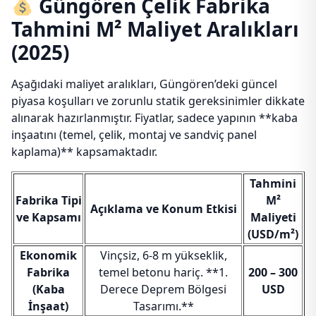
Güngören Çelik Fabrika
Tahmini M² Maliyet Aralıkları
(2025)
Aşağıdaki maliyet aralıkları, Güngören’deki güncel
piyasa koşulları ve zorunlu statik gereksinimler dikkate
alınarak hazırlanmıştır. Fiyatlar, sadece yapının **kaba
inşaatını (temel, çelik, montaj ve sandviç panel
kaplama)** kapsamaktadır.
Tahmini
Fabrika Tipi
M²
Açıklama ve Konum Etkisi
ve Kapsamı
Maliyeti
(USD/m²)
Ekonomik
Vinçsiz, 6-8 m yükseklik,
Fabrika
temel betonu hariç. **1.
200 – 300
(Kaba
Derece Deprem Bölgesi
USD
İnşaat)
Tasarımı.**