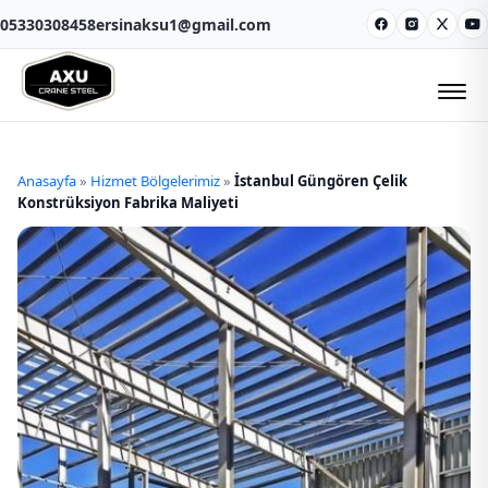
05330308458
ersinaksu1@gmail.com
Facebook
Instagram
X
Y
Anasayfa
»
Hizmet Bölgelerimiz
»
İstanbul Güngören Çelik
Konstrüksiyon Fabrika Maliyeti