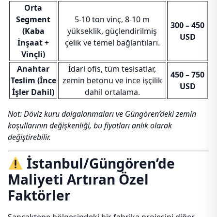
Orta
Segment
5-10 ton vinç, 8-10 m
300 – 450
(Kaba
yükseklik, güçlendirilmiş
USD
İnşaat +
çelik ve temel bağlantıları.
Vinçli)
Anahtar
İdari ofis, tüm tesisatlar,
450 – 750
Teslim (İnce
zemin betonu ve ince işçilik
USD
İşler Dahil)
dahil ortalama.
Not: Döviz kuru dalgalanmaları ve Güngören’deki zemin
koşullarının değişkenliği, bu fiyatları anlık olarak
değiştirebilir.
İstanbul/Güngören’de
Maliyeti Artıran Özel
Faktörler