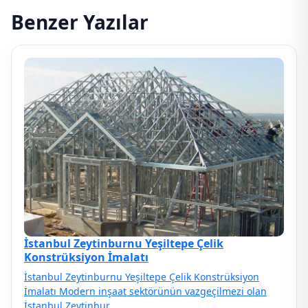
Benzer Yazılar
İstanbul Zeytinburnu Yeşiltepe Çelik
Konstrüksiyon İmalatı
İstanbul Zeytinburnu Yeşiltepe Çelik Konstrüksiyon
İmalatı Modern inşaat sektörünün vazgeçilmezi olan
İstanbul Zeytinbur…