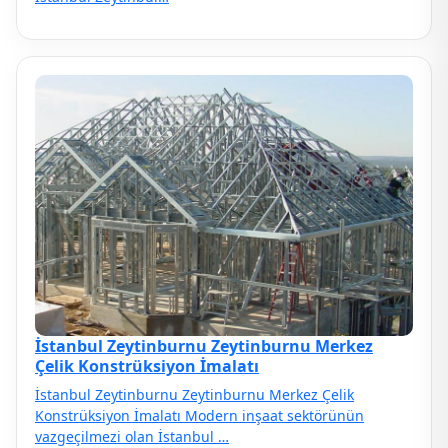
İstanbul Zeytinburnu Zeytinburnu Merkez
Çelik Konstrüksiyon İmalatı
İstanbul Zeytinburnu Zeytinburnu Merkez Çelik
Konstrüksiyon İmalatı Modern inşaat sektörünün
vazgeçilmezi olan İstanbul …