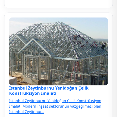
İstanbul Zeytinburnu Yenidoğan Çelik
Konstrüksiyon İmalatı
İstanbul Zeytinburnu Yenidoğan Çelik Konstrüksiyon
İmalatı Modern inşaat sektörünün vazgeçilmezi olan
İstanbul Zeytinbur…