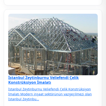
İstanbul Zeytinburnu Veliefendi Çelik
Konstrüksiyon İmalatı
İstanbul Zeytinburnu Veliefendi Çelik Konstrüksiyon
İmalatı Modern inşaat sektörünün vazgeçilmezi olan
İstanbul Zeytinbu…