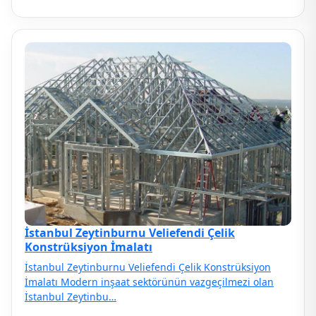
İstanbul Zeytinburnu Veliefendi Çelik
Konstrüksiyon İmalatı
İstanbul Zeytinburnu Veliefendi Çelik Konstrüksiyon
İmalatı Modern inşaat sektörünün vazgeçilmezi olan
İstanbul Zeytinbu…