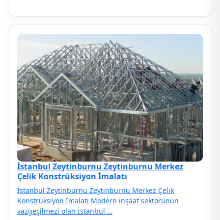
İstanbul Zeytinburnu Zeytinburnu Merkez
Çelik Konstrüksiyon İmalatı
İstanbul Zeytinburnu Zeytinburnu Merkez Çelik
Konstrüksiyon İmalatı Modern inşaat sektörünün
vazgeçilmezi olan İstanbul …