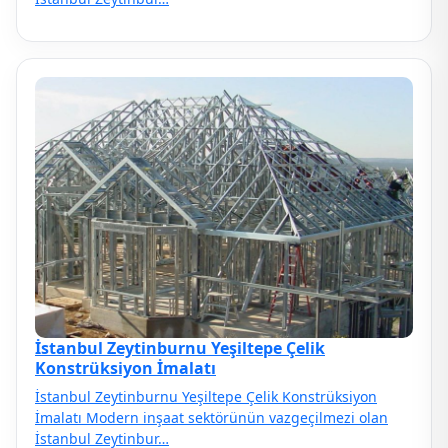
İstanbul Zeytinburnu Yeşiltepe Çelik
Konstrüksiyon İmalatı
İstanbul Zeytinburnu Yeşiltepe Çelik Konstrüksiyon
İmalatı Modern inşaat sektörünün vazgeçilmezi olan
İstanbul Zeytinbur…