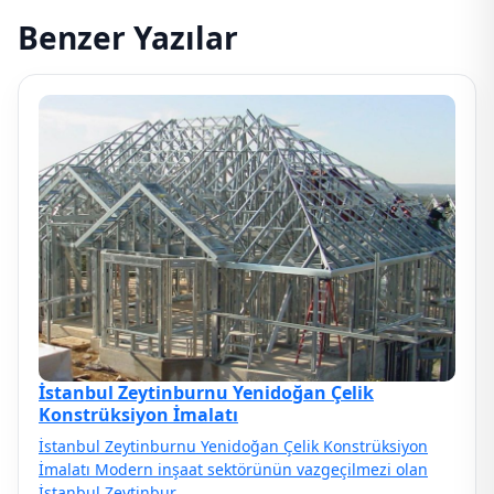
Benzer Yazılar
İstanbul Zeytinburnu Yenidoğan Çelik
Konstrüksiyon İmalatı
İstanbul Zeytinburnu Yenidoğan Çelik Konstrüksiyon
İmalatı Modern inşaat sektörünün vazgeçilmezi olan
İstanbul Zeytinbur…