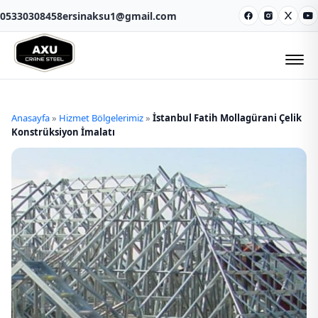
05330308458
ersinaksu1@gmail.com
Facebook
Instagram
X
Y
Anasayfa
»
Hizmet Bölgelerimiz
»
İstanbul Fatih Mollagürani Çelik
Konstrüksiyon İmalatı