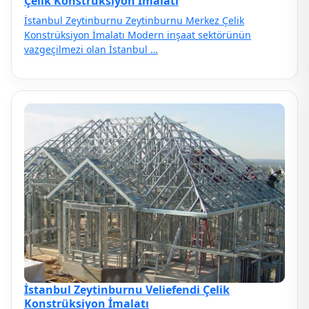
Çelik Konstrüksiyon İmalatı
İstanbul Zeytinburnu Zeytinburnu Merkez Çelik
Konstrüksiyon İmalatı Modern inşaat sektörünün
vazgeçilmezi olan İstanbul …
İstanbul Zeytinburnu Veliefendi Çelik
Konstrüksiyon İmalatı