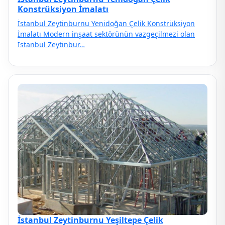
Konstrüksiyon İmalatı
İstanbul Zeytinburnu Yenidoğan Çelik Konstrüksiyon
İmalatı Modern inşaat sektörünün vazgeçilmezi olan
İstanbul Zeytinbur…
İstanbul Zeytinburnu Yeşiltepe Çelik