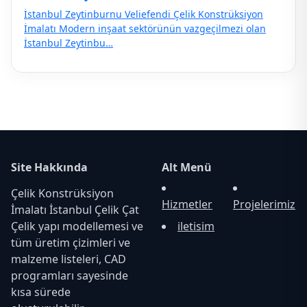
İstanbul Zeytinburnu Veliefendi Çelik Konstrüksiyon
İmalatı Modern inşaat sektörünün vazgeçilmezi olan
İstanbul Zeytinbu…
Site Hakkında
Alt Menü
Çelik Konstrüksiyon
Hizmetler
Projelerimiz
İmalatı İstanbul Çelik Çat
Çelik yapı modellemesi ve
iletisim
tüm üretim çizimleri ve
malzeme listeleri, CAD
programları sayesinde
kısa sürede