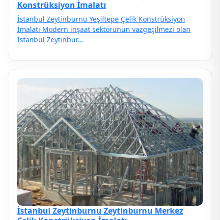
Konstrüksiyon İmalatı
İstanbul Zeytinburnu Yeşiltepe Çelik Konstrüksiyon
İmalatı Modern inşaat sektörünün vazgeçilmezi olan
İstanbul Zeytinbur…
İstanbul Zeytinburnu Zeytinburnu Merkez