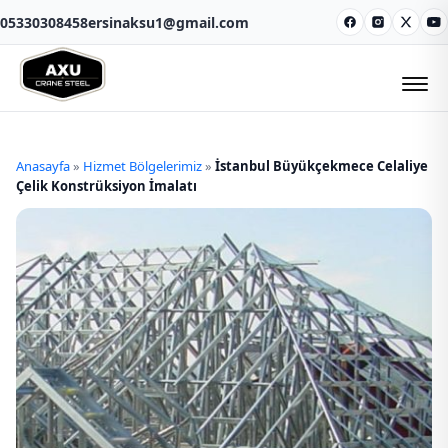
05330308458
ersinaksu1@gmail.com
Facebook
Instagram
X
Y
Anasayfa
»
Hizmet Bölgelerimiz
»
İstanbul Büyükçekmece Celaliye
Çelik Konstrüksiyon İmalatı