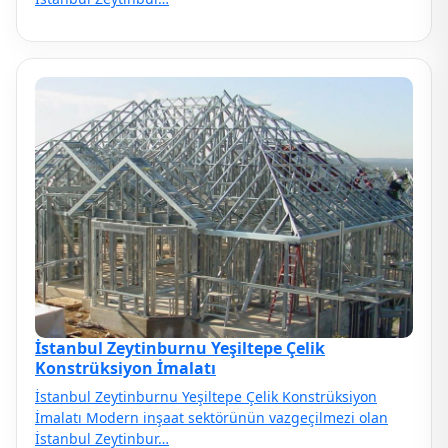
İstanbul Zeytinburnu Yeşiltepe Çelik
Konstrüksiyon İmalatı
İstanbul Zeytinburnu Yeşiltepe Çelik Konstrüksiyon
İmalatı Modern inşaat sektörünün vazgeçilmezi olan
İstanbul Zeytinbur…