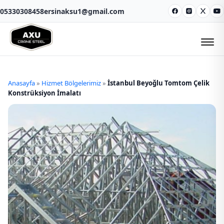
05330308458
ersinaksu1@gmail.com
Facebook
Instagram
X
Y
Anasayfa
»
Hizmet Bölgelerimiz
»
İstanbul Beyoğlu Tomtom Çelik
Konstrüksiyon İmalatı