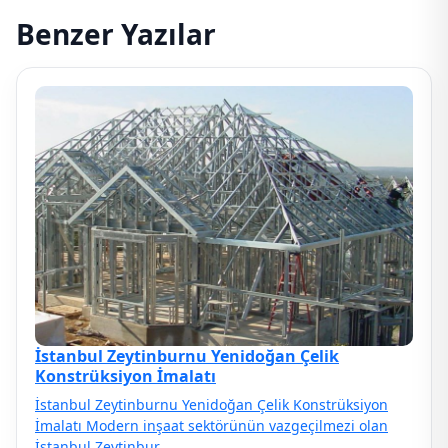
Benzer Yazılar
İstanbul Zeytinburnu Yenidoğan Çelik
Konstrüksiyon İmalatı
İstanbul Zeytinburnu Yenidoğan Çelik Konstrüksiyon
İmalatı Modern inşaat sektörünün vazgeçilmezi olan
İstanbul Zeytinbur…