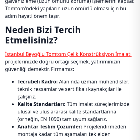
galvanizleme (uzun ömürlü koruma) işlemlerini kapsar.
Tomtom’ndeki yapıların uzun ömürlü olması için bu
adım hayati önem taşır.
Neden Bizi Tercih
Etmelisiniz?
İstanbul Beyoğlu Tomtom Çelik Konstrüksiyon İmalatı
projelerinizde doğru ortağı seçmek, yatırımınızın
güvenliği demektir. Firmamız:
Tecrübeli Kadro:
Alanında uzman mühendisler,
teknik ressamlar ve sertifikalı kaynakçılar ile
çalışırız.
Kalite Standartları:
Tüm imalat süreçlerimizde
ulusal ve uluslararası kalite standartlarına
(örneğin, EN 1090) tam uyum sağlarız.
Anahtar Teslim Çözümler:
Projelendirmeden
montaja kadar tüm aşamaları tek elden