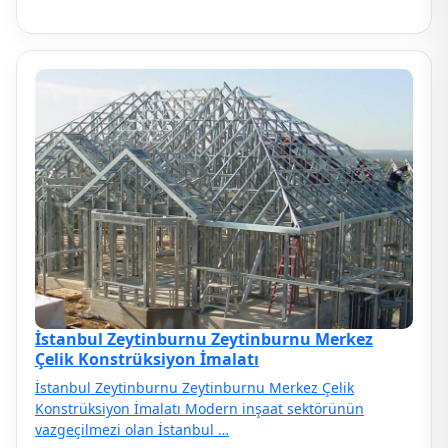
İstanbul Zeytinburnu Zeytinburnu Merkez
Çelik Konstrüksiyon İmalatı
İstanbul Zeytinburnu Zeytinburnu Merkez Çelik
Konstrüksiyon İmalatı Modern inşaat sektörünün
vazgeçilmezi olan İstanbul …