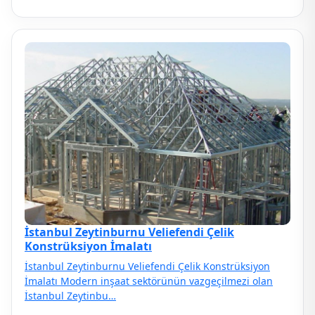
İstanbul Zeytinburnu Veliefendi Çelik
Konstrüksiyon İmalatı
İstanbul Zeytinburnu Veliefendi Çelik Konstrüksiyon
İmalatı Modern inşaat sektörünün vazgeçilmezi olan
İstanbul Zeytinbu…