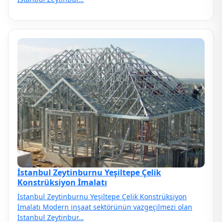
İstanbul Zeytinburnu Yeşiltepe Çelik
Konstrüksiyon İmalatı
İstanbul Zeytinburnu Yeşiltepe Çelik Konstrüksiyon
İmalatı Modern inşaat sektörünün vazgeçilmezi olan
İstanbul Zeytinbur…