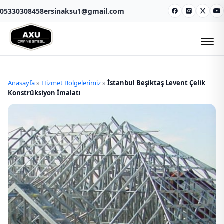
05330308458
ersinaksu1@gmail.com
Facebook
Instagram
X
Y
Anasayfa
»
Hizmet Bölgelerimiz
»
İstanbul Beşiktaş Levent Çelik
Konstrüksiyon İmalatı