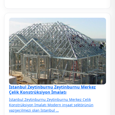
İstanbul Zeytinburnu Zeytinburnu Merkez
Çelik Konstrüksiyon İmalatı
İstanbul Zeytinburnu Zeytinburnu Merkez Çelik
Konstrüksiyon İmalatı Modern inşaat sektörünün
vazgeçilmezi olan İstanbul …