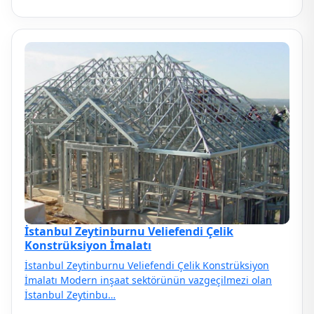
İstanbul Zeytinburnu Veliefendi Çelik
Konstrüksiyon İmalatı
İstanbul Zeytinburnu Veliefendi Çelik Konstrüksiyon
İmalatı Modern inşaat sektörünün vazgeçilmezi olan
İstanbul Zeytinbu…