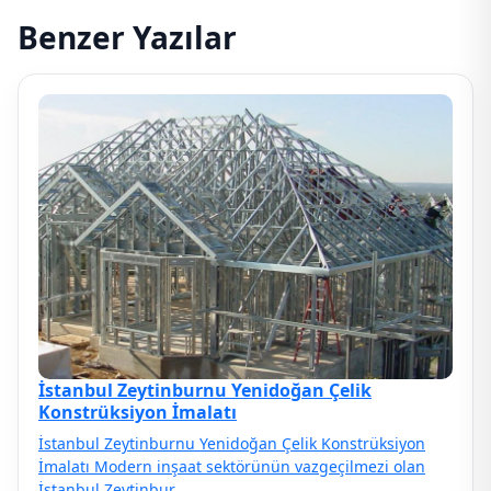
Benzer Yazılar
İstanbul Zeytinburnu Yenidoğan Çelik
Konstrüksiyon İmalatı
İstanbul Zeytinburnu Yenidoğan Çelik Konstrüksiyon
İmalatı Modern inşaat sektörünün vazgeçilmezi olan
İstanbul Zeytinbur…