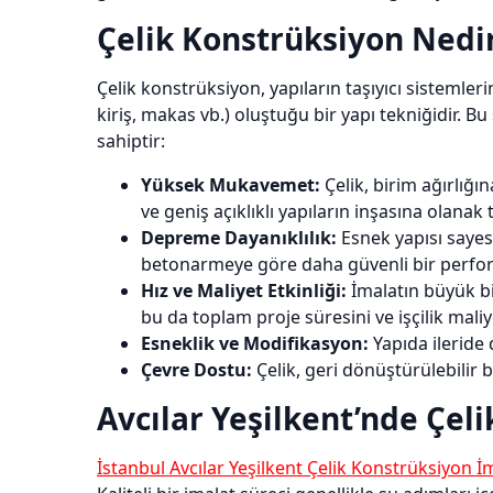
Çelik Konstrüksiyon Nedir
Çelik konstrüksiyon, yapıların taşıyıcı sisteml
kiriş, makas vb.) oluştuğu bir yapı tekniğidir. 
sahiptir:
Yüksek Mukavemet:
Çelik, birim ağırlığı
ve geniş açıklıklı yapıların inşasına olanak t
Depreme Dayanıklılık:
Esnek yapısı sayes
betonarmeye göre daha güvenli bir perfor
Hız ve Maliyet Etkinliği:
İmalatın büyük bir
bu da toplam proje süresini ve işçilik maliy
Esneklik ve Modifikasyon:
Yapıda ileride
Çevre Dostu:
Çelik, geri dönüştürülebilir 
Avcılar Yeşilkent’nde Çel
İstanbul Avcılar Yeşilkent Çelik Konstrüksiyon İ