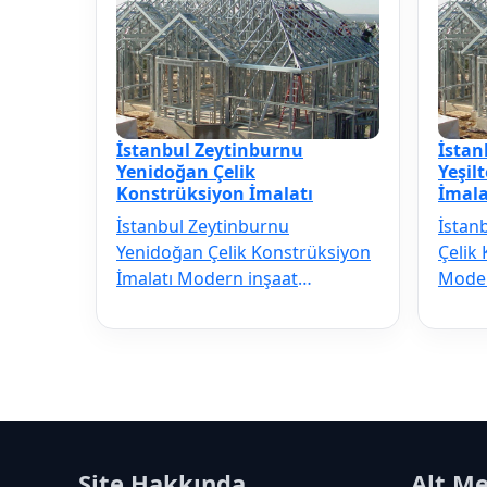
İstanbul Zeytinburnu
İstan
Yenidoğan Çelik
Yeşil
Konstrüksiyon İmalatı
İmala
İstanbul Zeytinburnu
İstan
Yenidoğan Çelik Konstrüksiyon
Çelik
İmalatı Modern inşaat
Moder
sektörünün vazgeçilmezi olan
vazge
İstanbul Zeytinbur…
Zeyti
Site Hakkında
Alt M