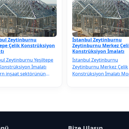
bul Zeytinburnu
İstanbul Zeytinburnu
tepe Çelik Konstrüksiyon
Zeytinburnu Merkez Çeli
tı
Konstrüksiyon İmalatı
bul Zeytinburnu Yeşiltepe
İstanbul Zeytinburnu
 Konstrüksiyon İmalatı
Zeytinburnu Merkez Çelik
n inşaat sektörünün
Konstrüksiyon İmalatı M
çilmezi olan İstanbul
inşaat sektörünün vazgeç
nbur…
olan İstanbul …
enü
Bize Ulaşın