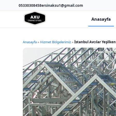
05330308458
ersinaksu1@gmail.com
Anasayfa
Anasayfa
»
Hizmet Bölgelerimiz
»
İstanbul Avcılar Yeşilke