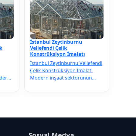
İstanbul Zeytinburnu
k
Veliefendi Çelik
Konstrüksiyon İmalatı
İstanbul Zeytinburnu Veliefendi
Çelik Konstrüksiyon İmalatı
odern
Modern inşaat sektörünün
ilmezi
vazgeçilmezi olan İstanbul
Zeytinbu…
Sosyal Medya