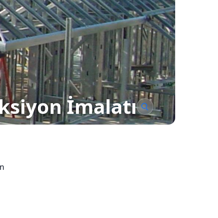
üksiyon İmalatı
ın