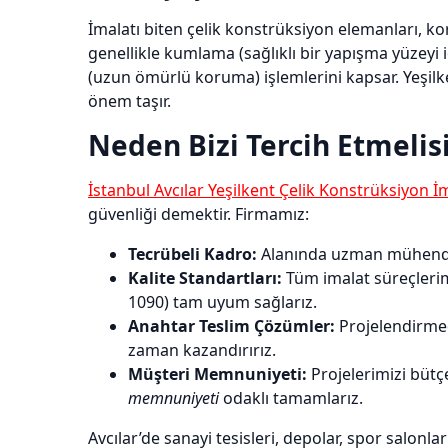
İmalatı biten çelik konstrüksiyon elemanları, ko
genellikle kumlama (sağlıklı bir yapışma yüzeyi
(uzun ömürlü koruma) işlemlerini kapsar. Yeşilk
önem taşır.
Neden Bizi Tercih Etmelis
İstanbul Avcılar Yeşilkent Çelik Konstrüksiyon İ
güvenliği demektir. Firmamız:
Tecrübeli Kadro:
Alanında uzman mühendisler
Kalite Standartları:
Tüm imalat süreçlerimi
1090) tam uyum sağlarız.
Anahtar Teslim Çözümler:
Projelendirme
zaman kazandırırız.
Müşteri Memnuniyeti:
Projelerimizi bütç
memnuniyeti
odaklı tamamlarız.
Avcılar’de sanayi tesisleri, depolar, spor salonla