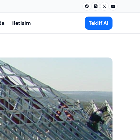
Facebook
Instagram
X
Youtube
da
iletisim
Teklif Al