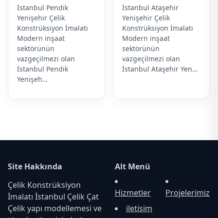
İstanbul Pendik
İstanbul Ataşehir
Yenişehir Çelik
Yenişehir Çelik
Konstrüksiyon İmalatı
Konstrüksiyon İmalatı
Modern inşaat
Modern inşaat
sektörünün
sektörünün
vazgeçilmezi olan
vazgeçilmezi olan
İstanbul Pendik
İstanbul Ataşehir Yen…
Yenişeh…
Site Hakkında
Alt Menü
Çelik Konstrüksiyon
Hizmetler
Projelerimiz
İmalatı İstanbul Çelik Çat
Çelik yapı modellemesi ve
iletisim