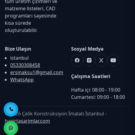
tüm üretim çizimleri ve
malzeme listeleri, CAD
programları sayesinde
kısa sürede
oluşturulabilir.
Bize Ulaşın
Sosyal Medya
istanbul
Facebook
Instagram
X
Youtube
05330308458
ersinaksu1@gmail.com
Çalışma Saatleri
WhatsApp
Hafta içi: 08:00 - 19:00

Cumartesi: 09:00 - 18:00
Telefon ile Ara
© 2026 Çelik Konstrüksiyon İmalatı İstanbul -
hazirtasarimlar.com