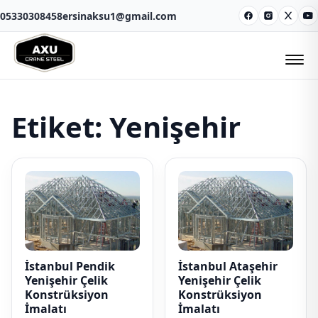
05330308458
ersinaksu1@gmail.com
Facebook
Instagram
X
Y
Etiket:
Yenişehir
İstanbul Pendik
İstanbul Ataşehir
Yenişehir Çelik
Yenişehir Çelik
Konstrüksiyon
Konstrüksiyon
İmalatı
İmalatı