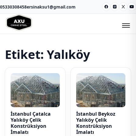
05330308458
ersinaksu1@gmail.com
Facebook
Instagram
X
Y
Etiket:
Yalıköy
İstanbul Çatalca
İstanbul Beykoz
Yalıköy Çelik
Yalıköy Çelik
Konstrüksiyon
Konstrüksiyon
İmalatı
İmalatı