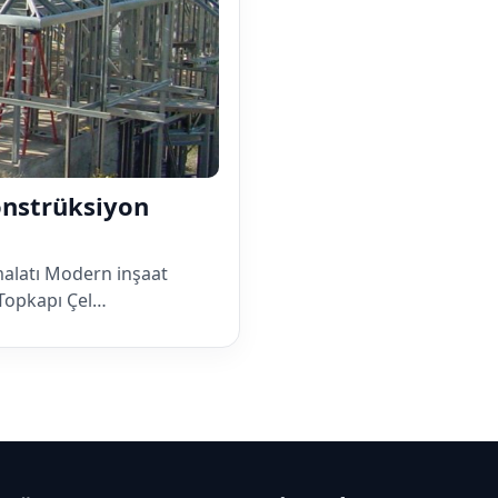
onstrüksiyon
malatı Modern inşaat
 Topkapı Çel…