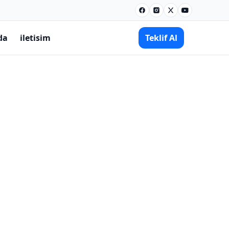
Facebook
Instagram
X
Youtube
da
iletisim
Teklif Al