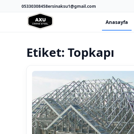
05330308458
ersinaksu1@gmail.com
Anasayfa
Etiket:
Topkapı