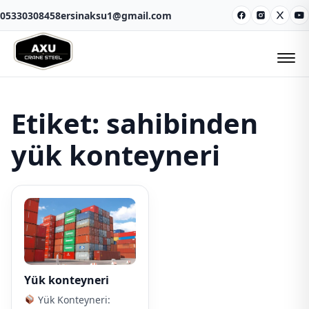
05330308458
ersinaksu1@gmail.com
Facebook
Instagram
X
Y
Etiket:
sahibinden
yük konteyneri
Yük konteyneri
Yük Konteyneri: