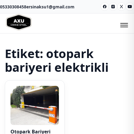
05330308458
ersinaksu1@gmail.com
Facebook
Instagram
X
Y
Etiket:
otopark
bariyeri elektrikli
Otopark Bariyeri