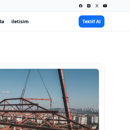
Facebook
Instagram
X
Youtube
da
iletisim
Teklif Al