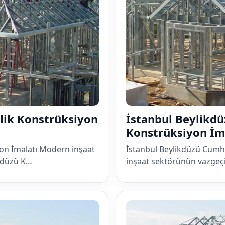
elik Konstrüksiyon
İstanbul Beylikd
Konstrüksiyon İm
yon İmalatı Modern inşaat
İstanbul Beylikdüzü Cumh
ikdüzü K…
inşaat sektörünün vazgeçi