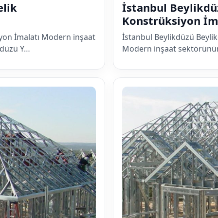
elik
İstanbul Beylikdü
Konstrüksiyon İm
iyon İmalatı Modern inşaat
İstanbul Beylikdüzü Beyli
kdüzü Y…
Modern inşaat sektörünün