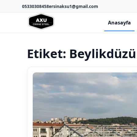
05330308458
ersinaksu1@gmail.com
Anasayfa
Etiket:
Beylikdüzü