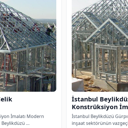
elik
İstanbul Beylikdü
Konstrüksiyon İm
siyon İmalatı Modern
İstanbul Beylikdüzü Gürpı
l Beylikdüzü …
inşaat sektörünün vazgeçi