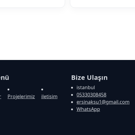
enü
Bize Ulaşın
istanbul
05330308458
r
Projelerimiz
iletisim
ersinaksu1@gmail.com
WhatsApp