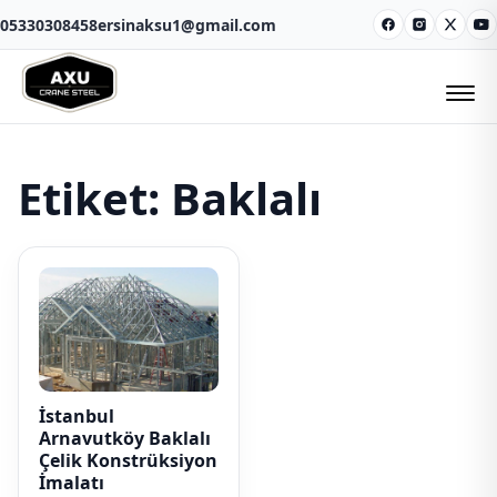
05330308458
ersinaksu1@gmail.com
Facebook
Instagram
X
Y
Etiket:
Baklalı
İstanbul
Arnavutköy Baklalı
Çelik Konstrüksiyon
İmalatı