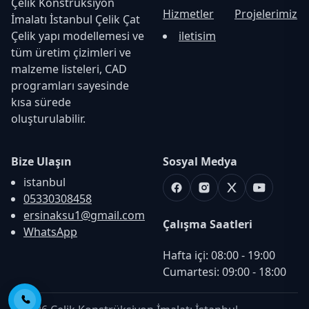
Çelik Konstrüksiyon
Hizmetler
Projelerimiz
İmalatı İstanbul Çelik Çat
Çelik yapı modellemesi ve
iletisim
tüm üretim çizimleri ve
malzeme listeleri, CAD
programları sayesinde
kısa sürede
oluşturulabilir.
Bize Ulaşın
Sosyal Medya
istanbul
Facebook
Instagram
X
Youtube
05330308458
ersinaksu1@gmail.com
Çalışma Saatleri
WhatsApp
Hafta içi: 08:00 - 19:00

Cumartesi: 09:00 - 18:00
Telefon ile Ara