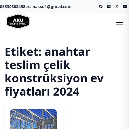
05330308458
ersinaksu1@gmail.com
Facebook
Instagram
X
Y
Etiket:
anahtar
teslim çelik
konstrüksiyon ev
fiyatları 2024