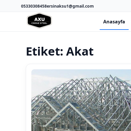
05330308458
ersinaksu1@gmail.com
Anasayfa
Etiket:
Akat