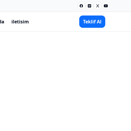
Facebook
Instagram
X
Youtube
da
iletisim
Teklif Al