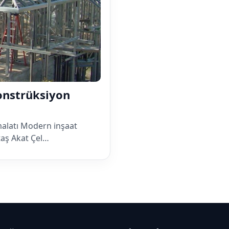
Konstrüksiyon
malatı Modern inşaat
taş Akat Çel…